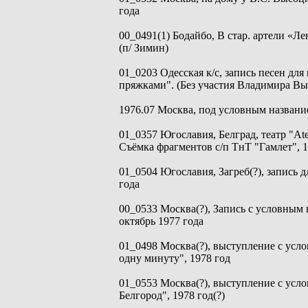
года
00_0491(1) Бодайбо, В стар. артели «Ле
(п/ Зимин)
01_0203 Одесская к/с, запись песен для
пряжками". (Без участия Владимира Вы
1976.07 Москва, под условным названи
01_0357 Югославия, Белград, театр "At
Съёмка фрагментов с/п ТнТ "Гамлет", 1
01_0504 Югославия, Загреб(?), запись дл
года
00_0533 Москва(?), Запись с условным 
октябрь 1977 года
01_0498 Москва(?), выступление с ус
одну минуту", 1978 год
01_0553 Москва(?), выступление с усл
Белгород", 1978 год(?)