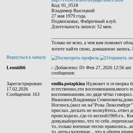
Код: 01_0518
Владимир Высоцкий
27 мая 1979 года.
Подмосковье, Фабричный клуб.
Длительность записи: 52 мин.
....................................................................
Только не ясно, а чем вам поможет об
хотите найти свою, домашнюю запись. 
Вернуться к началу
Leonid66
Добавлено: Пт Фев 27, 2026 12:56 am
сообщения:
Зарегистрирован:
emilia.potapkina
Ну,может и оговорка бы
17.02.2026
естественно,эти воспоминания,много 
Сообщения: 163
воспоминаниям..но дядя чётко говорил.
Иванович,Владимира Семеновича,домой
Ногинск,(жил он на"Розы Люксембург"
прислал..дескать не волнуйтесь..отвез
происходило..где-то весной1969-го.. Ко
дому,выборочно..что то себе..переписыв
то..только военные песни нравились..,
то..анти-сказочные...,что в общем нрав