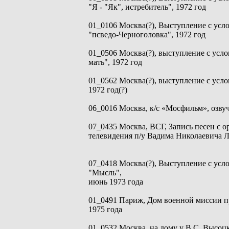
"Я - "Як", истребитель", 1972 год
01_0106 Москва(?), Выступление с ус
"псведо-Черноголовка", 1972 год
01_0506 Москва(?), выступление с усл
мать", 1972 год
01_0562 Москва(?), выступление с усл
1972 год(?)
06_0016 Москва, к/с «Мосфильм», озвуч
07_0435 Москва, ВСГ, Запись песен с 
телевидения п/у Вадима Николаевича Л
07_0418 Москва(?), Выступление с усл
"Мысль",
июнь 1973 года
01_0491 Париж, Дом военной миссии п
1975 года
01_0532 Москва, на дому у В.С. Высоцко