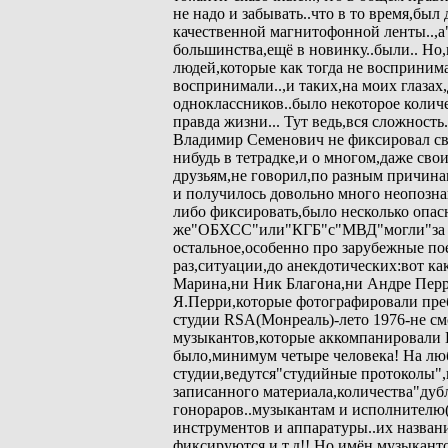
не надо и забывать..что в то время,б
качественной магнитофонной ленты..,а
большинства,ещё в новинку..были.. Но,в
людей,которые как тогда не восприним
воспринимали..,и таких,на моих глазах
одноклассников..было некоторое колич
правда жизни... Тут ведь,вся сложность.
Владимир Семенович не фиксировал св
нибудь в тетрадке,и о многом,даже св
друзьям,не говорил,по разным причина
и получилось довольно много неопозна
либо фиксировать,было несколько опас
же"ОБХСС"или"КГБ"с"МВД"могли"за шк
остальное,особенно про зарубежные по
раз,ситуации,до анекдотических:вот к
Марина,ни Ник Благона,ни Андре Перр
Я.Перри,которые фотографировали пр
студии RSA(Монреаль)-лето 1976-не см
музыкантов,которые аккомпанировали 
было,минимум четыре человека! На лю
студии,ведутся"студийные протоколы",
записанного материала,количества"дуб
гонораров..музыкантам и исполнителю(
инструментов и аппаратуры..их назван
фиксируются,и т.д!! Но имён музыкант