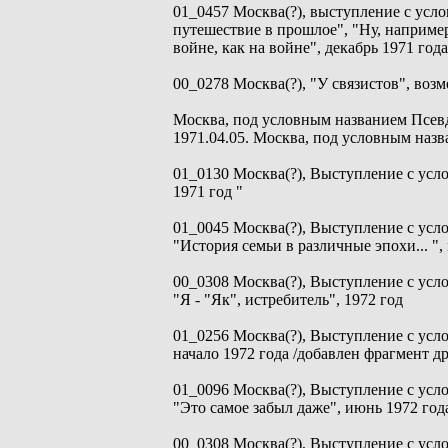
01_0457 Москва(?), выступление с усл
путешествие в прошлое", "Ну, например
войне, как на войне", декабрь 1971 года
00_0278 Москва(?), "У связистов", возм
Москва, под условным названием Псев
1971.04.05. Москва, под условным на
01_0130 Москва(?), Выступление с усл
1971 год "
01_0045 Москва(?), Выступление с ус
"История семьи в различные эпохи... ",
00_0308 Москва(?), Выступление с ус
"Я - "Як", истребитель", 1972 год
01_0256 Москва(?), Выступление с усл
начало 1972 года /добавлен фрагмент др
01_0096 Москва(?), Выступление с ус
"Это самое забыл даже", июнь 1972 год
00_0308 Москва(?), Выступление с ус