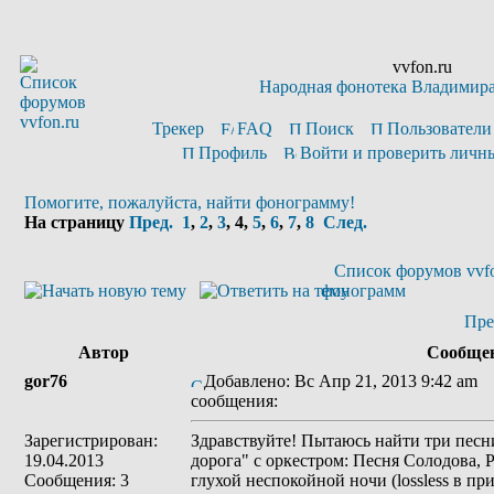
vvfon.ru
Народная фонотека Владимир
Трекер
FAQ
Поиск
Пользователи
Профиль
Войти и проверить личн
Помогите, пожалуйста, найти фонограмму!
На страницу
Пред.
1
,
2
,
3
,
4
,
5
,
6
,
7
,
8
След.
Список форумов vvfo
фонограмм
Пре
Автор
Сообще
gor76
Добавлено: Вс Апр 21, 2013 9:42 am
З
сообщения:
Зарегистрирован:
Здравствуйте! Пытаюсь найти три пес
19.04.2013
дорога" с оркестром: Песня Солодова, Р
Сообщения: 3
глухой неспокойной ночи (lossless в пр