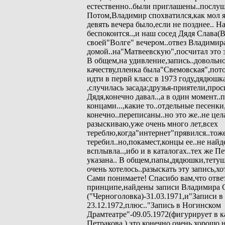
естественно..были приглашены..послуш
Потом,Владимир спохватился,как мол я
девять вечера было,если не позднее.. Н
беспокоится..,и наш сосед Дядя Слава(
своей"Волге" вечером..отвез Владими
домой..на"Матвеевскую",посчитал это за
В общем,на удивление,запись..довольн
качеству,пленка была"Свемовская",пото
идти в первй класс в 1973 году,дядюшка
,случилась засада:друзья-приятели,про
Дядя,конечно давал..,а в один момент..п
концами...,какие то..отдельные песенки
конечно..переписаны..но это же..не цела
разыскиваю,уже очень много лет,всех
тереблю,когда"интернет"прявился..тож
теребил..но,покамест,концы ее..не найд
всплывла..,ибо и в каталогах..тех же Пе
указана.. В общем,папы,дядюшки,тетуш
очень хотелось..разыскать эту запись,хо
Сами понимаете! Спасибо вам,что ответ
принципе,найдены записи Владимира 
("Черноголовка)-31.03.1971,и"Записи в 
23.12.1972,плюс.."Запись в Ногинском
Драмтеатре"-09.05.1972(фигурирует в к
Петракова.),это конечно очень хорошо,н