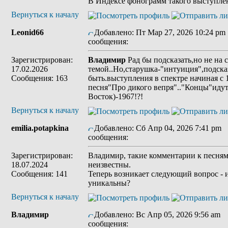
В Индексе фонограмм такого выступлен
Вернуться к началу
Leonid66
Добавлено: Пт Мар 27, 2026 10:24 pm
сообщения:
Зарегистрирован:
Владимир
Рад бы подсказать,но не на 
17.02.2026
темой..Но,старушка-"интуиция",подсказ
Сообщения: 163
быть.выступления в спектре начиная с 
песня"Про дикого вепря".."Концы"иду
Восток)-1967!?!
Вернуться к началу
emilia.potapkina
Добавлено: Сб Апр 04, 2026 7:41 pm
сообщения:
Зарегистрирован:
Владимир, такие комментарии к песня
18.07.2024
неизвестны.
Сообщения: 141
Теперь возникает следующий вопрос - 
уникальны?
Вернуться к началу
Владимир
Добавлено: Вс Апр 05, 2026 9:56 am
З
сообщения: