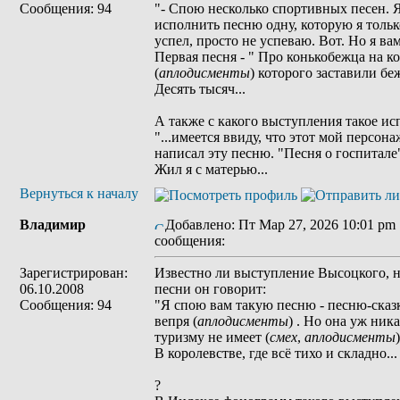
Сообщения: 94
"- Спою несколько спортивных песен. Я
исполнить песню одну, которую я только
успел, просто не успеваю. Вот. Но я ва
Первая песня - " Про конькобежца на к
(
аплодисменты
) которого заставили бе
Десять тысяч...
А также с какого выступления такое ис
"...имеется ввиду, что этот мой персонаж
написал эту песню. "Песня о госпитале
Жил я с матерью...
Вернуться к началу
Владимир
Добавлено: Пт Мар 27, 2026 10:01 pm
сообщения:
Зарегистрирован:
Известно ли выступление Высоцкого, 
06.10.2008
песни он говорит:
Сообщения: 94
"Я спою вам такую песню - песню-сказку
вепря (
аплодисменты
) . Но она уж ник
туризму не имеет (
смех
,
аплодисменты
)
В королевстве, где всë тихо и складно...
?