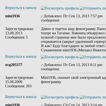
Вернуться к началу
mini1936
Добавлено: Пт Сен 13, 2013 7:57 pm
З
сообщения:
Зарегистрирован:
Давно и тщетно ищу фонограмму Пани
13.09.2013
театре на Таганке. Наконец обнаружил 
Сообщения: 5
нужной странице мне было предложено 
открывается (закрыт удаленный сервер
И как? Буду благодарен за любой ответ.
Суважением mini1936 (Михаил Никити
Вернуться к началу
ovg205377
Добавлено: Пт Сен 13, 2013 8:11 pm
З
сообщения:
Зарегистрирован:
Mini1936, скиньте свой электронный ад
15.06.2009
фонограмму.
Сообщения: 203
Вернуться к началу
mini1936
Добавлено: Сб Сен 14, 2013 3:14 am
З