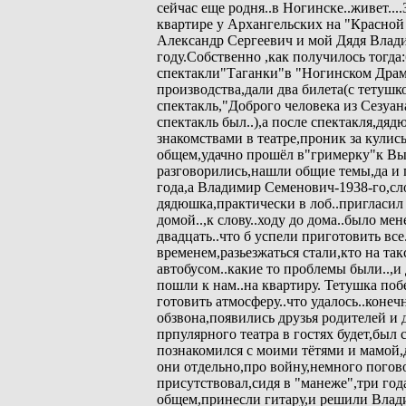
сейчас еще родня..в Ногинске..живет..
квартире у Архангельских на "Красной
Александр Сергеевич и мой Дядя Влад
году.Собственно ,как получилось тогд
спектакли"Таганки"в "Ногинском Драм
производства,дали два билета(с тетушк
спектакль,"Доброго человека из Сезуан
спектакль был..),а после спектакля,дя
знакомствами в театре,проник за кулис
общем,удачно прошёл в"гримерку"к Вы
разговорились,нашли общие темы,да и 
года,а Владимир Семенович-1938-го,сло
дядюшка,практически в лоб..пригласи
домой..,к слову..ходу до дома..было мен
двадцать..что б успели приготовить вс
временем,разьезжаться стали,кто на так
автобусом..какие то проблемы были..,
пошли к нам..на квартиру. Тетушка побе
готовить атмосферу..что удалось..конеч
обзвона,появились друзья родителей 
прпулярного театра в гостях будет,бы
познакомился с моими тётями и мамой,
они отдельно,про войну,немного погово
присутствовал,сидя в "манеже",три год
общем,принесли гитару,и решили Влади