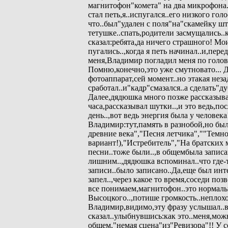
магнитофон"комета" на два микрофона
стал петь,я..испугался..его низкого голос
что..был"удален с поля"на"скамейку шт
тетушке..спать,родители засмущались..
сказал:ребята,да ничего страшного! Мо
пугались..,когда я петь начинал..и,пере
меня,Владимир погладил меня по голове
Помню,конечно,это уже смутновато...
фотоаппарат,сей момент..но этакая неза
сработал..и"кадр"смазался..а сделать"д
Далее,дядюшка много позже рассказыва
часа,рассказывал шутки..,и это ведь,пос
день..,вот ведь энергия была у человек
Владимир:тут,память в разнобой,но бы
древние века","Песня летчика",""Темн
вариант!),"Истребитель","На братских
песни..тоже были..,в общембыла записан
лишним..,дядюшка вспоминал..что где-т
записи..было записано..Да,еще был ин
запел..,через какое то время,соседи поз
все понимаем,магнитофон..это нормальн
Высоцкого..,потише громкость..неплохо
Владимир,видимо,эту фразу услышал..
сказал..улыбнувшись:как это..меня,мож
общем,"немая сцена"из"Ревизора"!! У с