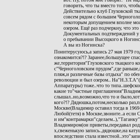
говорить, что ты вместо того, чтоб
Действительно клуб Глуховской тк
совсем рядом с большим Черноголо
некоторым допущением вполне мо
озером. Ещё раз подчеркну, что это
Документальных подтверждений у 
о пребывании Высоцкого в Ногинс
А вы из Ногинска?
Поинтерусуюсь,а запись 27 мая 1979 год
ознакомится?!? Заранее,большущее спа
же,территория"Глуховского ткацкого 
с"Черноголовским прудом",где раньше,
пляж,и различные базы отдыха" по обеи
революции и был озером.. На"Н.З.Т.А
Аппаратуры) тоже..что то типа..шефско
какие то"частные приглашения"Владим
слышал..но,возможно,что то и было,хоть
кого?!? Дядюшка,потом,несколько раз,п
Москве(Владимир оставил тогда в 1969-
Любой(тетя) в Москве,звоните..а если 
и им"контрамарки"сделаем..),"Таганку"
Владимиром(он приветы,передавал родне.
х,свеженькую запись..дядюшке,на катуш
впоследствии стала известной..это"запи