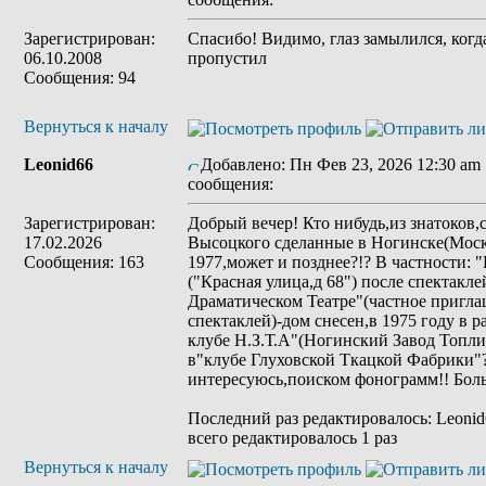
Зарегистрирован:
Спасибо! Видимо, глаз замылился, когд
06.10.2008
пропустил
Сообщения: 94
Вернуться к началу
Leonid66
Добавлено: Пн Фев 23, 2026 12:30 am
сообщения:
Зарегистрирован:
Добрый вечер! Кто нибудь,из знатоков
17.02.2026
Высоцкого сделанные в Ногинске(Моск
Сообщения: 163
1977,может и позднее?!? В частности: 
("Красная улица,д 68") после спектак
Драматическом Театре"(частное пригла
спектаклей)-дом снесен,в 1975 году в 
клубе Н.З.Т.А"(Ногинский Завод Топли
в"клубе Глуховской Ткацкой Фабрики"
интересуюсь,поиском фонограмм!! Больш
Последний раз редактировалось: Leonid6
всего редактировалось 1 раз
Вернуться к началу