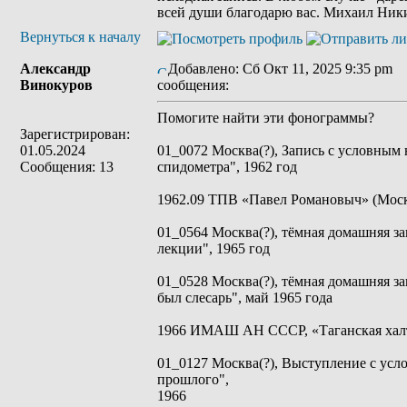
всей души благодарю вас. Михаил Ник
Вернуться к началу
Александр
Добавлено: Сб Окт 11, 2025 9:35 pm
З
Винокуров
сообщения:
Помогите найти эти фонограммы?
Зарегистрирован:
01.05.2024
01_0072 Москва(?), Запись с условным 
Сообщения: 13
спидометра", 1962 год
1962.09 ТПВ «Павел Романовыч» (Москв
01_0564 Москва(?), тёмная домашняя з
лекции", 1965 год
01_0528 Москва(?), тёмная домашняя з
был слесарь", май 1965 года
1966 ИМАШ АН СССР, «Таганская халт
01_0127 Москва(?), Выступление с усл
прошлого",
1966