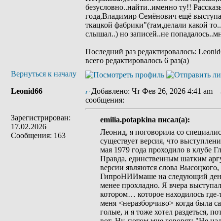
безусловно..найти..именно ту!! Рассказ
года,Владимир Семёнович ещё выступал
ткацкой фабрики"(там,делали какой то.
слышал..) но записей..не попадалось..мн
Последний раз редактировалось: Leonid6
всего редактировалось 6 раз(а)
Вернуться к началу
Leonid66
Добавлено: Чт Фев 26, 2026 4:41 am
З
сообщения:
Зарегистрирован:
emilia.potapkina писал(а):
17.02.2026
Леонид, я поговорила со специалис
Сообщения: 163
существует версия, что выступлен
мая 1979 года проходило в клубе Г
Правда, единственным шатким аргу
версии являются слова Высоцкого,
ГипроНИИмаше на следующий день, 2
менее прохладно. Я вчера выступал
котором… которое находилось где-то
меня <неразборчиво> когда была с
голые, и я тоже хотел раздеться, п
вот. Ну, потом мне говорят: "Не на