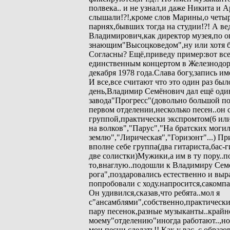
полвека.. и не узнал,и даже Никита и 
слышали!?!,кроме слов Марины,о четы
парнях,бывших тогда на студии!?! А в
Владимирович,как директор музея,по 
знающим"Высоцковедом",ну или хотя 
Согласны? Ещё,приведу пример:вот все
единственным концертом в Железнодо
декабря 1978 года.Слава богу,запись им
И все,все считают что это один раз бы
день,Владимир Семёнович дал ещё один
завода"Прогресс"(довольно большой по 
первом отделении,несколько песен..он 
группой,практически экспромтом(6 или
на волков","Парус","На братских моги
землю","Лирическая","Горизонт"...) Пр
вполне себе группа(два гитариста,бас-
две солистки)Мужики,а им в ту пору..п
то,внаглую..подошли к Владимиру Семе
рога",поздаровались естественно и вы
попробовали с ходу.напросится,сакомп
Он удивился,сказав,что ребята..мол я
с"ансамблями",собственно,практически 
пару песенок,разные музыканты..крайн
моему"отделению"иногда работают..,но
мои песни сделать!! Как у вас..с образо