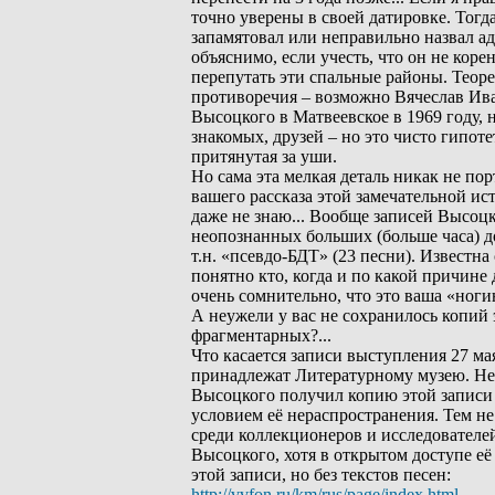
точно уверены в своей датировке. Тогда
запамятовал или неправильно назвал а
объяснимо, если учесть, что он не кор
перепутать эти спальные районы. Теор
противоречия – возможно Вячеслав Ива
Высоцкого в Матвеевское в 1969 году, н
знакомых, друзей – но это чисто гипоте
притянутая за уши.
Но сама эта мелкая деталь никак не по
вашего рассказа этой замечательной ист
даже не знаю... Вообще записей Высоцко
неопознанных больших (больше часа) д
т.н. «псевдо-БДТ» (23 песни). Известна
понятно кто, когда и по какой причине 
очень сомнительно, что это ваша «ног
А неужели у вас не сохранилось копий 
фрагментарных?...
Что касается записи выступления 27 мая
принадлежат Литературному музею. Нес
Высоцкого получил копию этой записи 
условием её нераспространения. Тем не
среди коллекционеров и исследователе
Высоцкого, хотя в открытом доступе её 
этой записи, но без текстов песен:
http://vvfon.ru/km/rus/page/index.html