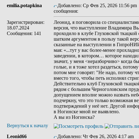
emilia.potapkina
Добавлено: Ср Фев 25, 2026 11:56 pm
сообщения:
Зарегистрирован:
Леонид, я поговорила со специалистами
18.07.2024
версия, что выступление Владимира Вы
Сообщения: 141
проходило в клубе Глуховской ткацкой
шатким аргументом в пользу такой вер
сказанные на выступлении в ГипроНИ
мая: «...тут у вас более-менее прохладн
заведении, в котором… которое находило
значит, у меня <неразборчиво> когда б
голые, и я тоже хотел раздеться, потому
потом мне говорят: "Не надо, потому чт
вместо того, чтобы петь исполнял стри
Действительно клуб Глуховской ткацко
рядом с большим Черноголовским пруд
допущением вполне можно назвать неб
подчеркну, что это только возможная в
подтверждений у неё нет. Другой инф
в Ногинске мной не выявлено.
А вы из Ногинска?
Вернуться к началу
Leonid66
Добавлено: Чт Фев 26, 2026 4:17 am
З