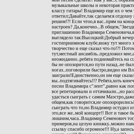
музыкальные школы и некоторая практи
классу гитары! Владимир еще их о чем
ответил:Давайте,так сделаем:я отдохну
решим!?! Если чтоо,я вас..прям на конц
настроен? Да,конечно...В общем,"Звезд
приглашению Владимира Семеновича,в
выглядело так:Высоцкий:Добрый вечер!
гостиприимном клубе,вижу тут много з
творчество и еще сказал что-то!?! Потом
тут,местный ансамбль..предложил мне,
неожиданно..ребята поднимайтесь на с
бы не опозорится,но пути назад..не б
ногах..поговорили быстро,видно им В
заиграли!Единственно,он им еще сказа
вы..подтягивайтесь!!? Ребята,хоть кон
песни Владимира с"лент",равно как поп
все репетировали и оттачивали..,но рас
удасться сьиграть с самим Маэстро,даже
общем,как говорится,не опозорорились!
сьиграть что то,но Владимир остудил и
это,все же..мой концерт!! Вот и такое б
лишним,часа..Владимир Семенович тог
примеров,на целую книжку..можно наве
ссылку спасибо огромное!!! Ну,а запись