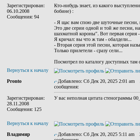
Зарегистрирован:
Кто-нибудь знает, из какого выступлен
06.10.2008
бобине) :
Сообщения: 94
- Я щас вам спою две шуточные песни,
Это две серии одной и той же песни, на
шахматной короны". Вот первая серия -
Я кричал: вы что ж там - обалдели...
- Вторая серия этой песни, которая наз
Только прилетели - сразу сели...
Посмотрел по каталогу доступных там 
Вернуться к началу
Pronto
Добавлено: Сб Дек 20, 2025 2:01 am
З
сообщения:
Зарегистрирован:
У вас неполная цитата стенограммы 00
28.11.2008
Сообщения: 125
Вернуться к началу
Владимир
Добавлено: Сб Дек 20, 2025 5:11 am
З
сообщения: