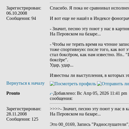
Зарегистрирован:
Спасибо. Я пока не сравнивал исполнен
06.10.2008
Сообщения: 94
И вот еще не нашëл в Индексе фоногра
- Значит, песню эту поют у нас в карти
На Перовском на базаре...
- Чтобы не терять время на чтение запи
тоже спортивную: после того, как вот э
стал боксëром, как нам известно. Но..
боксëре".
Удар, удар...
Известны ли выступления, в которых э
Вернуться к началу
Pronto
Добавлено: Вс Апр 05, 2026 11:41 pm
сообщения:
Зарегистрирован:
>>>>- Значит, песню эту поют у нас в 
28.11.2008
На Перовском на базаре...
Сообщения: 125
Это 00_0169, Запись "Радиослушатели"