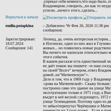
,упрекал себя немного,что надо было..
Владимиром..говорить..,но как то неудо
успели...ничего этого..сделать...
Вернуться к началу
emilia.potapkina
Добавлено: Чт Фев 26, 2026 11:38 pm
сообщения:
Зарегистрирован:
Леонид, да, очень интересная история.
18.07.2024
в Ногинске, один из них жил в Глухово.
Сообщения: 141
живых... но появились новые родствен
Вы ничего не написали относительно м
этого события.
В вашем рассказе есть единственный мо
не даёт покоя: вы пишите: «и наш сосе
на своей"Волге" вечером..отвез Влади
домой..на"Матвеевскую"».
Дело в том, что в 1969 году у Владим
«дома на Матвеевской». Скажу больше: 
построено само это здание на улице Мат
эксплуатацию только в 1971 году, а Вы
въедет в неё весной следующего, 1972 г
улице Телевидения. Поэтому одно из дв
то забыл/перепутал Черёмушки и Матв
перенести на 3 года позже... Если я п