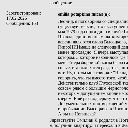
сообщения:
Зарегистрирован:
emilia.potapkina писал(а):
17.02.2026
Леонид, я поговорила со специалис
Сообщения: 163
существует версия, что выступлен
мая 1979 года проходило в клубе Г
Правда, единственным шатким аргу
версии являются слова Высоцкого,
ГипроНИИмаше на следующий день, 2
менее прохладно. Я вчера выступал
котором… которое находилось где-то
меня <неразборчиво> когда была с
голые, и я тоже хотел раздеться, п
вот. Ну, потом мне говорят: "Не на
говорить, что ты вместо того, чтоб
Действительно клуб Глуховской тк
совсем рядом с большим Черноголо
некоторым допущением вполне мо
озером. Ещё раз подчеркну, что это
Документальных подтверждений у 
о пребывании Высоцкого в Ногинс
А вы из Ногинска?
Здравствуйте,Эмилия! Я родился в Ноги
м,получили квартиру..и переехали в Ж