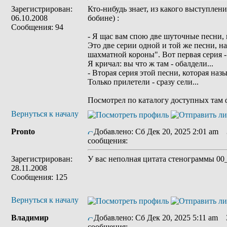
Зарегистрирован:
Кто-нибудь знает, из какого выступлен
06.10.2008
бобине) :
Сообщения: 94
- Я щас вам спою две шуточные песни,
Это две серии одной и той же песни, на
шахматной короны". Вот первая серия -
Я кричал: вы что ж там - обалдели...
- Вторая серия этой песни, которая наз
Только прилетели - сразу сели...
Посмотрел по каталогу доступных там 
Вернуться к началу
Pronto
Добавлено: Сб Дек 20, 2025 2:01 am
З
сообщения:
Зарегистрирован:
У вас неполная цитата стенограммы 00
28.11.2008
Сообщения: 125
Вернуться к началу
Владимир
Добавлено: Сб Дек 20, 2025 5:11 am
З
сообщения: