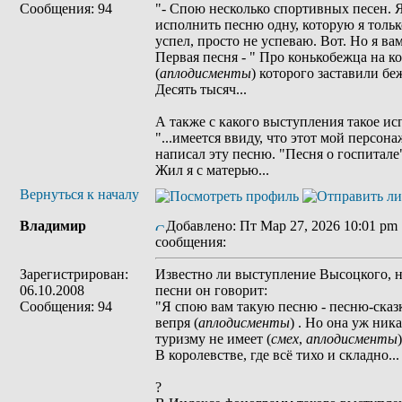
Сообщения: 94
"- Спою несколько спортивных песен. Я
исполнить песню одну, которую я только
успел, просто не успеваю. Вот. Но я ва
Первая песня - " Про конькобежца на к
(
аплодисменты
) которого заставили бе
Десять тысяч...
А также с какого выступления такое ис
"...имеется ввиду, что этот мой персонаж
написал эту песню. "Песня о госпитале
Жил я с матерью...
Вернуться к началу
Владимир
Добавлено: Пт Мар 27, 2026 10:01 pm
сообщения:
Зарегистрирован:
Известно ли выступление Высоцкого, 
06.10.2008
песни он говорит:
Сообщения: 94
"Я спою вам такую песню - песню-сказку
вепря (
аплодисменты
) . Но она уж ник
туризму не имеет (
смех
,
аплодисменты
)
В королевстве, где всë тихо и складно...
?