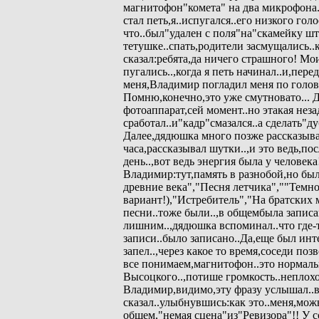
магнитофон"комета" на два микрофона
стал петь,я..испугался..его низкого голос
что..был"удален с поля"на"скамейку шт
тетушке..спать,родители засмущались..
сказал:ребята,да ничего страшного! Мо
пугались..,когда я петь начинал..и,пере
меня,Владимир погладил меня по голове
Помню,конечно,это уже смутновато...
фотоаппарат,сей момент..но этакая неза
сработал..и"кадр"смазался..а сделать"д
Далее,дядюшка много позже рассказыва
часа,рассказывал шутки..,и это ведь,пос
день..,вот ведь энергия была у человек
Владимир:тут,память в разнобой,но бы
древние века","Песня летчика",""Темн
вариант!),"Истребитель","На братских
песни..тоже были..,в общембыла записан
лишним..,дядюшка вспоминал..что где-т
записи..было записано..Да,еще был ин
запел..,через какое то время,соседи поз
все понимаем,магнитофон..это нормальн
Высоцкого..,потише громкость..неплохо
Владимир,видимо,эту фразу услышал..
сказал..улыбнувшись:как это..меня,мож
общем,"немая сцена"из"Ревизора"!! У с