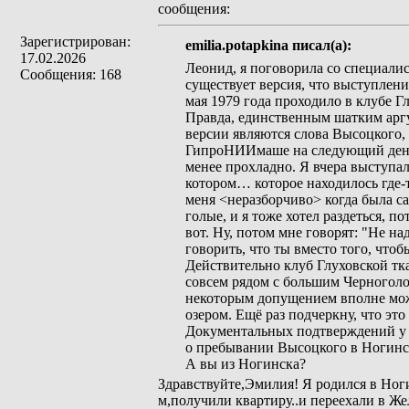
сообщения:
Зарегистрирован:
emilia.potapkina писал(а):
17.02.2026
Леонид, я поговорила со специалис
Сообщения: 168
существует версия, что выступлен
мая 1979 года проходило в клубе Г
Правда, единственным шатким аргу
версии являются слова Высоцкого,
ГипроНИИмаше на следующий день, 2
менее прохладно. Я вчера выступал
котором… которое находилось где-то
меня <неразборчиво> когда была с
голые, и я тоже хотел раздеться, п
вот. Ну, потом мне говорят: "Не на
говорить, что ты вместо того, чтоб
Действительно клуб Глуховской тк
совсем рядом с большим Черноголо
некоторым допущением вполне мо
озером. Ещё раз подчеркну, что это
Документальных подтверждений у 
о пребывании Высоцкого в Ногинс
А вы из Ногинска?
Здравствуйте,Эмилия! Я родился в Ноги
м,получили квартиру..и переехали в Ж