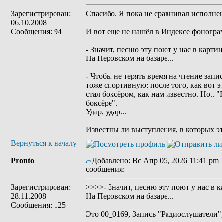
Зарегистрирован:
Спасибо. Я пока не сравнивал исполнен
06.10.2008
Сообщения: 94
И вот еще не нашëл в Индексе фоногра
- Значит, песню эту поют у нас в карти
На Перовском на базаре...
- Чтобы не терять время на чтение запи
тоже спортивную: после того, как вот э
стал боксëром, как нам известно. Но..
боксëре".
Удар, удар...
Известны ли выступления, в которых э
Вернуться к началу
Pronto
Добавлено: Вс Апр 05, 2026 11:41 pm
сообщения:
Зарегистрирован:
>>>>- Значит, песню эту поют у нас в 
28.11.2008
На Перовском на базаре...
Сообщения: 125
Это 00_0169, Запись "Радиослушатели"