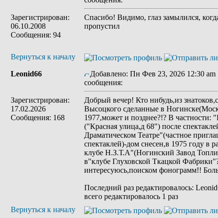
Зарегистрирован:
Спасибо! Видимо, глаз замылился, когд
06.10.2008
пропустил
Сообщения: 94
Вернуться к началу
Leonid66
Добавлено: Пн Фев 23, 2026 12:30 am
сообщения:
Зарегистрирован:
Добрый вечер! Кто нибудь,из знатоков
17.02.2026
Высоцкого сделанные в Ногинске(Моск
Сообщения: 168
1977,может и позднее?!? В частности: 
("Красная улица,д 68") после спектак
Драматическом Театре"(частное пригла
спектаклей)-дом снесен,в 1975 году в 
клубе Н.З.Т.А"(Ногинский Завод Топли
в"клубе Глуховской Ткацкой Фабрики"
интересуюсь,поиском фонограмм!! Больш
Последний раз редактировалось: Leonid6
всего редактировалось 1 раз
Вернуться к началу