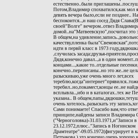
естественно..были приглашены..послуш
Потом,Владимир спохватился,как мол я
девять вечера было,если не позднее.. Н
беспокоится..,и наш сосед Дядя Слава(
своей"Волге" вечером..отвез Владими
домой..на"Матвеевскую",посчитал это за
В общем,на удивление,запись..довольн
качеству,пленка была"Свемовская",пото
идти в первй класс в 1973 году,дядюшка
,случилась засада:друзья-приятели,про
Дядя,конечно давал..,а в один момент..п
концами...,какие то..отдельные песенки
конечно..переписаны..но это же..не цела
разыскиваю,уже очень много лет,всех
тереблю,когда"интернет"прявился..тож
теребил..но,покамест,концы ее..не найд
всплывла..,ибо и в каталогах..тех же Пе
указана.. В общем,папы,дядюшки,тетуш
очень хотелось..разыскать эту запись,хо
Сами понимаете! Спасибо вам,что ответ
принципе,найдены записи Владимира 
("Черноголовка)-31.03.1971,и"Записи в 
23.12.1972,плюс.."Запись в Ногинском
Драмтеатре"-09.05.1972(фигурирует в к
Петракова.),это конечно очень хорошо,н