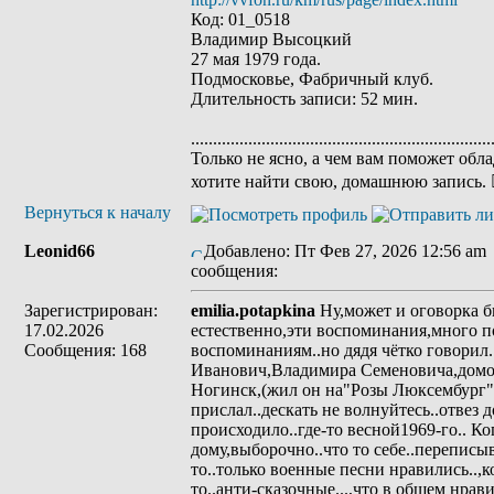
Код: 01_0518
Владимир Высоцкий
27 мая 1979 года.
Подмосковье, Фабричный клуб.
Длительность записи: 52 мин.
....................................................................
Только не ясно, а чем вам поможет об
хотите найти свою, домашнюю запись. 
Вернуться к началу
Leonid66
Добавлено: Пт Фев 27, 2026 12:56 am
сообщения:
Зарегистрирован:
emilia.potapkina
Ну,может и оговорка бы
17.02.2026
естественно,эти воспоминания,много 
Сообщения: 168
воспоминаниям..но дядя чётко говорил.
Иванович,Владимира Семеновича,домой
Ногинск,(жил он на"Розы Люксембург"
прислал..дескать не волнуйтесь..отвез
происходило..где-то весной1969-го.. Ко
дому,выборочно..что то себе..переписыв
то..только военные песни нравились..,
то..анти-сказочные...,что в общем нрав