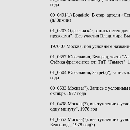
года
00_0491(1) Бодайбо, В стар. артели «Ле
(п/ Зимин)
01_0203 Одесская к/с, запись песен для
пряжками". (Без участия Владимира Вы
1976.07 Москва, под условным названи
01_0357 Югославия, Белград, театр "At
Съёмка фрагментов с/п ТнТ "Гамлет", 1
01_0504 Югославия, Загреб(?), запись дл
года
00_0533 Москва(?), Запись с условным 
октябрь 1977 года
01_0498 Москва(?), выступление с ус
одну минуту", 1978 год
01_0553 Москва(?), выступление с усл
Белгород", 1978 год(?)