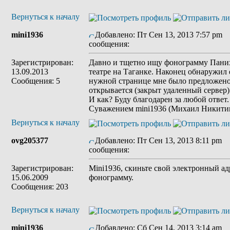
Вернуться к началу
mini1936
Добавлено: Пт Сен 13, 2013 7:57 pm
З
сообщения:
Зарегистрирован:
Давно и тщетно ищу фонограмму Пани
13.09.2013
театре на Таганке. Наконец обнаружил 
Сообщения: 5
нужной странице мне было предложено 
открывается (закрыт удаленный сервер
И как? Буду благодарен за любой ответ.
Суважением mini1936 (Михаил Никити
Вернуться к началу
ovg205377
Добавлено: Пт Сен 13, 2013 8:11 pm
З
сообщения:
Зарегистрирован:
Mini1936, скиньте свой электронный ад
15.06.2009
фонограмму.
Сообщения: 203
Вернуться к началу
mini1936
Добавлено: Сб Сен 14, 2013 3:14 am
З