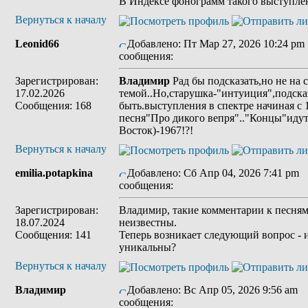
В Индексе фонограмм такого выступлен
Вернуться к началу
Leonid66
Добавлено: Пт Мар 27, 2026 10:24 pm
сообщения:
Зарегистрирован:
Владимир
Рад бы подсказать,но не на 
17.02.2026
темой..Но,старушка-"интуиция",подсказ
Сообщения: 168
быть.выступления в спектре начиная с 
песня"Про дикого вепря".."Концы"иду
Восток)-1967!?!
Вернуться к началу
emilia.potapkina
Добавлено: Сб Апр 04, 2026 7:41 pm
сообщения:
Зарегистрирован:
Владимир, такие комментарии к песня
18.07.2024
неизвестны.
Сообщения: 141
Теперь возникает следующий вопрос - 
уникальны?
Вернуться к началу
Владимир
Добавлено: Вс Апр 05, 2026 9:56 am
З
сообщения: