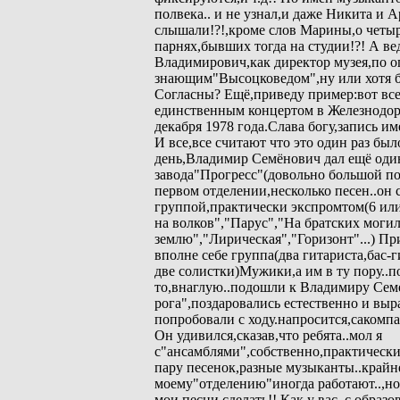
полвека.. и не узнал,и даже Никита и 
слышали!?!,кроме слов Марины,о четы
парнях,бывших тогда на студии!?! А в
Владимирович,как директор музея,по 
знающим"Высоцковедом",ну или хотя 
Согласны? Ещё,приведу пример:вот все
единственным концертом в Железнодо
декабря 1978 года.Слава богу,запись им
И все,все считают что это один раз бы
день,Владимир Семёнович дал ещё один
завода"Прогресс"(довольно большой по 
первом отделении,несколько песен..он 
группой,практически экспромтом(6 или
на волков","Парус","На братских моги
землю","Лирическая","Горизонт"...) Пр
вполне себе группа(два гитариста,бас-
две солистки)Мужики,а им в ту пору..п
то,внаглую..подошли к Владимиру Семе
рога",поздаровались естественно и вы
попробовали с ходу.напросится,сакомп
Он удивился,сказав,что ребята..мол я
с"ансамблями",собственно,практически 
пару песенок,разные музыканты..крайн
моему"отделению"иногда работают..,но
мои песни сделать!! Как у вас..с образо