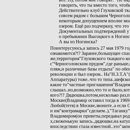
говорить, что ты вместо того, чтоб
Действительно клуб Глуховской тк
совсем рядом с большим Черноголо
некоторым допущением вполне мо
озером. Ещё раз подчеркну, что это
Документальных подтверждений у 
о пребывании Высоцкого в Ногинс
А вы из Ногинска?
Поинтерусуюсь,а запись 27 мая 1979 год
ознакомится?!? Заранее,большущее спа
же,территория"Глуховского ткацкого 
с"Черноголовским прудом",где раньше,
пляж,и различные базы отдыха" по обеи
революции и был озером.. На"Н.З.Т.А
Аппаратуры) тоже..что то типа..шефско
какие то"частные приглашения"Владим
слышал..но,возможно,что то и было,хоть
кого?!? Дядюшка,потом,несколько раз,п
Москве(Владимир оставил тогда в 1969-
Любой(тетя) в Москве,звоните..а если 
и им"контрамарки"сделаем..),"Таганку"
Владимиром(он приветы,передавал родне.
х,свеженькую запись..дядюшке,на катуш
впоследствии стала известной..это"запи