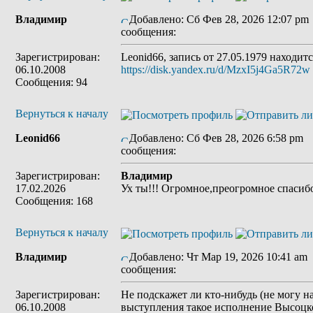
Владимир
Добавлено: Сб Фев 28, 2026 12:07 pm
сообщения:
Зарегистрирован:
Leonid66, запись от 27.05.1979 находит
06.10.2008
https://disk.yandex.ru/d/MzxI5j4Ga5R72w
Сообщения: 94
Вернуться к началу
Leonid66
Добавлено: Сб Фев 28, 2026 6:58 pm
З
сообщения:
Зарегистрирован:
Владимир
17.02.2026
Ух ты!!! Огромное,преогромное спасибо
Сообщения: 168
Вернуться к началу
Владимир
Добавлено: Чт Мар 19, 2026 10:41 am
сообщения:
Зарегистрирован:
Не подскажет ли кто-нибудь (не могу на
06.10.2008
выступления такое исполнение Высоцк