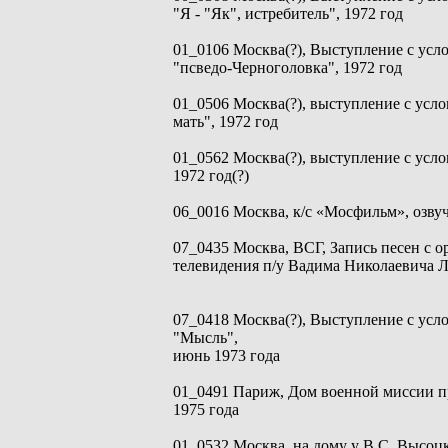
"Я - "Як", истребитель", 1972 год
01_0106 Москва(?), Выступление с ус
"псведо-Черноголовка", 1972 год
01_0506 Москва(?), выступление с усл
мать", 1972 год
01_0562 Москва(?), выступление с усл
1972 год(?)
06_0016 Москва, к/с «Мосфильм», озвуч
07_0435 Москва, ВСГ, Запись песен с 
телевидения п/у Вадима Николаевича Л
07_0418 Москва(?), Выступление с усл
"Мысль",
июнь 1973 года
01_0491 Париж, Дом военной миссии п
1975 года
01_0532 Москва, на дому у В.С. Высоцко