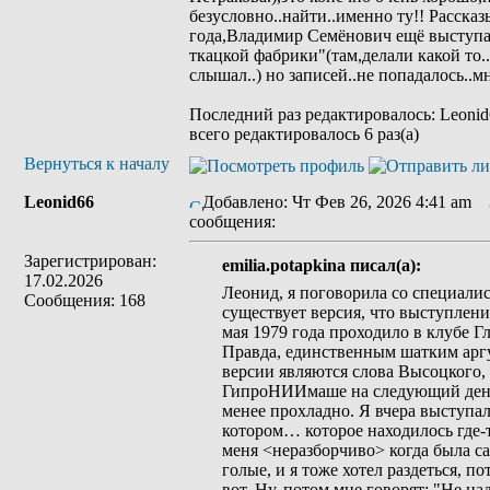
безусловно..найти..именно ту!! Рассказ
года,Владимир Семёнович ещё выступал
ткацкой фабрики"(там,делали какой то.
слышал..) но записей..не попадалось..мн
Последний раз редактировалось: Leonid6
всего редактировалось 6 раз(а)
Вернуться к началу
Leonid66
Добавлено: Чт Фев 26, 2026 4:41 am
З
сообщения:
Зарегистрирован:
emilia.potapkina писал(а):
17.02.2026
Леонид, я поговорила со специалис
Сообщения: 168
существует версия, что выступлен
мая 1979 года проходило в клубе Г
Правда, единственным шатким аргу
версии являются слова Высоцкого,
ГипроНИИмаше на следующий день, 2
менее прохладно. Я вчера выступал
котором… которое находилось где-то
меня <неразборчиво> когда была с
голые, и я тоже хотел раздеться, п
вот. Ну, потом мне говорят: "Не на