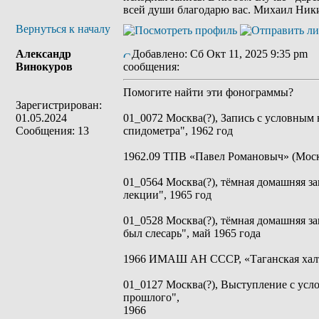
всей души благодарю вас. Михаил Ник
Вернуться к началу
Александр
Добавлено: Сб Окт 11, 2025 9:35 pm
З
Винокуров
сообщения:
Помогите найти эти фонограммы?
Зарегистрирован:
01.05.2024
01_0072 Москва(?), Запись с условным 
Сообщения: 13
спидометра", 1962 год
1962.09 ТПВ «Павел Романовыч» (Москв
01_0564 Москва(?), тёмная домашняя з
лекции", 1965 год
01_0528 Москва(?), тёмная домашняя з
был слесарь", май 1965 года
1966 ИМАШ АН СССР, «Таганская халт
01_0127 Москва(?), Выступление с усл
прошлого",
1966