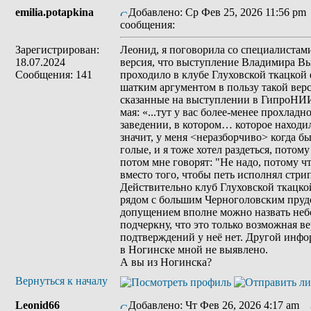
emilia.potapkina
Добавлено: Ср Фев 25, 2026 11:56 pm
сообщения:
Зарегистрирован:
Леонид, я поговорила со специалистами
18.07.2024
версия, что выступление Владимира Вы
Сообщения: 141
проходило в клубе Глуховской ткацкой
шатким аргументом в пользу такой вер
сказанные на выступлении в ГипроНИ
мая: «...тут у вас более-менее прохладн
заведении, в котором… которое находило
значит, у меня <неразборчиво> когда б
голые, и я тоже хотел раздеться, потому
потом мне говорят: "Не надо, потому чт
вместо того, чтобы петь исполнял стри
Действительно клуб Глуховской ткацко
рядом с большим Черноголовским пруд
допущением вполне можно назвать неб
подчеркну, что это только возможная в
подтверждений у неё нет. Другой инф
в Ногинске мной не выявлено.
А вы из Ногинска?
Вернуться к началу
Leonid66
Добавлено: Чт Фев 26, 2026 4:17 am
З