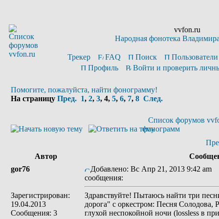
vvfon.ru
Народная фонотека Владимир
Трекер
FAQ
Поиск
Пользователи
Профиль
Войти и проверить личн
Помогите, пожалуйста, найти фонограмму!
На страницу
Пред.
1
,
2
,
3
,
4
,
5
,
6
,
7
,
8
След.
Список форумов vvfo
фонограмм
Пре
Автор
Сообще
gor76
Добавлено: Вс Апр 21, 2013 9:42 am
З
сообщения:
Зарегистрирован:
Здравствуйте! Пытаюсь найти три пес
19.04.2013
дорога" с оркестром: Песня Солодова, Р
Сообщения: 3
глухой неспокойной ночи (lossless в пр