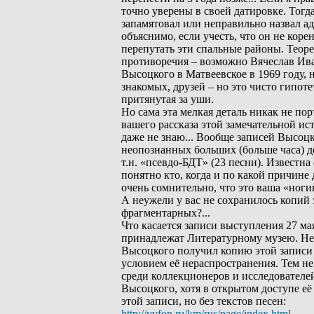
точно уверены в своей датировке. Тогда
запамятовал или неправильно назвал а
объяснимо, если учесть, что он не кор
перепутать эти спальные районы. Теор
противоречия – возможно Вячеслав Ива
Высоцкого в Матвеевское в 1969 году, н
знакомых, друзей – но это чисто гипоте
притянутая за уши.
Но сама эта мелкая деталь никак не по
вашего рассказа этой замечательной ист
даже не знаю... Вообще записей Высоцко
неопознанных больших (больше часа) д
т.н. «псевдо-БДТ» (23 песни). Известна
понятно кто, когда и по какой причине 
очень сомнительно, что это ваша «ног
А неужели у вас не сохранилось копий 
фрагментарных?...
Что касается записи выступления 27 мая
принадлежат Литературному музею. Нес
Высоцкого получил копию этой записи 
условием её нераспространения. Тем не
среди коллекционеров и исследователе
Высоцкого, хотя в открытом доступе её 
этой записи, но без текстов песен:
http://vvfon.ru/km/rus/page/index.html