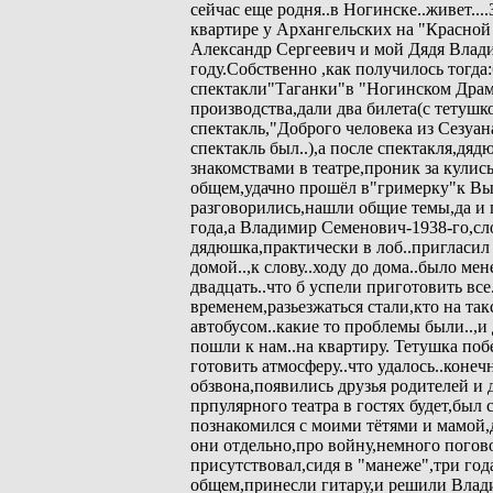
сейчас еще родня..в Ногинске..живет..
квартире у Архангельских на "Красной
Александр Сергеевич и мой Дядя Влад
году.Собственно ,как получилось тогд
спектакли"Таганки"в "Ногинском Драм
производства,дали два билета(с тетушк
спектакль,"Доброго человека из Сезуан
спектакль был..),а после спектакля,дя
знакомствами в театре,проник за кулис
общем,удачно прошёл в"гримерку"к Вы
разговорились,нашли общие темы,да и 
года,а Владимир Семенович-1938-го,сло
дядюшка,практически в лоб..пригласи
домой..,к слову..ходу до дома..было мен
двадцать..что б успели приготовить вс
временем,разьезжаться стали,кто на так
автобусом..какие то проблемы были..,
пошли к нам..на квартиру. Тетушка побе
готовить атмосферу..что удалось..конеч
обзвона,появились друзья родителей 
прпулярного театра в гостях будет,бы
познакомился с моими тётями и мамой,
они отдельно,про войну,немного погово
присутствовал,сидя в "манеже",три год
общем,принесли гитару,и решили Влади