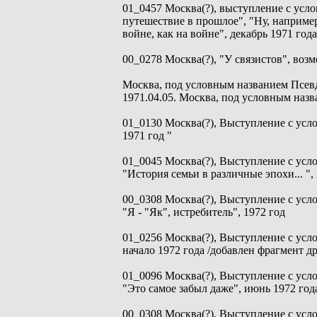
01_0457 Москва(?), выступление с усл
путешествие в прошлое", "Ну, например
войне, как на войне", декабрь 1971 года
00_0278 Москва(?), "У связистов", возм
Москва, под условным названием Псев
1971.04.05. Москва, под условным на
01_0130 Москва(?), Выступление с усл
1971 год "
01_0045 Москва(?), Выступление с ус
"История семьи в различные эпохи... ",
00_0308 Москва(?), Выступление с ус
"Я - "Як", истребитель", 1972 год
01_0256 Москва(?), Выступление с усл
начало 1972 года /добавлен фрагмент др
01_0096 Москва(?), Выступление с ус
"Это самое забыл даже", июнь 1972 год
00_0308 Москва(?), Выступление с ус