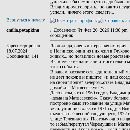
,упрекал себя немного,что надо было..
Владимиром..говорить..,но как то неудо
успели...ничего этого..сделать...
Вернуться к началу
emilia.potapkina
Добавлено: Чт Фев 26, 2026 11:38 pm
сообщения:
Зарегистрирован:
Леонид, да, очень интересная история.
18.07.2024
в Ногинске, один из них жил в Глухово.
Сообщения: 141
живых... но появились новые родствен
Вы ничего не написали относительно м
этого события.
В вашем рассказе есть единственный мо
не даёт покоя: вы пишите: «и наш сосе
на своей"Волге" вечером..отвез Влади
домой..на"Матвеевскую"».
Дело в том, что в 1969 году у Владим
«дома на Матвеевской». Скажу больше: 
построено само это здание на улице Мат
эксплуатацию только в 1971 году, а Вы
въедет в неё весной следующего, 1972 г
улице Телевидения. Поэтому одно из дв
то забыл/перепутал Черёмушки и Матв
перенести на 3 года позже... Если я п