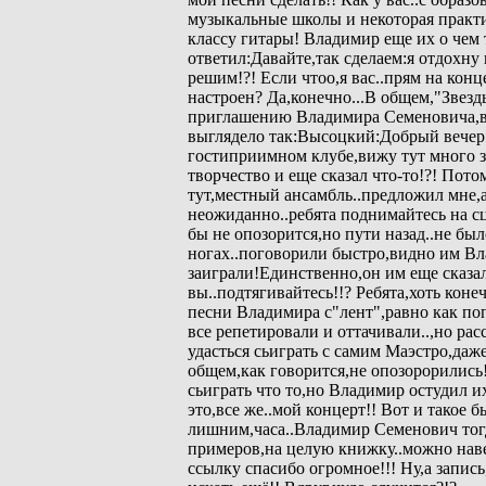
музыкальные школы и некоторая практи
классу гитары! Владимир еще их о чем
ответил:Давайте,так сделаем:я отдохну
решим!?! Если чтоо,я вас..прям на конц
настроен? Да,конечно...В общем,"Звезд
приглашению Владимира Семеновича,в
выглядело так:Высоцкий:Добрый вечер!
гостиприимном клубе,вижу тут много з
творчество и еще сказал что-то!?! Потом
тут,местный ансамбль..предложил мне,
неожиданно..ребята поднимайтесь на с
бы не опозорится,но пути назад..не б
ногах..поговорили быстро,видно им В
заиграли!Единственно,он им еще сказа
вы..подтягивайтесь!!? Ребята,хоть кон
песни Владимира с"лент",равно как поп
все репетировали и оттачивали..,но рас
удасться сьиграть с самим Маэстро,даже
общем,как говорится,не опозорорились!
сьиграть что то,но Владимир остудил и
это,все же..мой концерт!! Вот и такое б
лишним,часа..Владимир Семенович тог
примеров,на целую книжку..можно наве
ссылку спасибо огромное!!! Ну,а запись