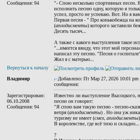
Сообщения: 94
"- Спою несколько спортивных песен. Я
исполнить песню одну, которую я только
успел, просто не успеваю. Вот. Но я ва
Первая песня - " Про конькобежца на к
(
аплодисменты
) которого заставили бе
Десять тысяч...
А также с какого выступления такое ис
"...имеется ввиду, что этот мой персонаж
написал эту песню. "Песня о госпитале
Жил я с матерью...
Вернуться к началу
Владимир
Добавлено: Пт Мар 27, 2026 10:01 pm
сообщения:
Зарегистрирован:
Известно ли выступление Высоцкого, 
06.10.2008
песни он говорит:
Сообщения: 94
"Я спою вам такую песню - песню-сказку
вепря (
аплодисменты
) . Но она уж ник
туризму не имеет (
смех
,
аплодисменты
)
В королевстве, где всë тихо и складно...
?