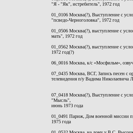
"Я - "Як", истребитель", 1972 год
01_0106 Москва(?), Выступление с ус
"псведо-Черноголовка", 1972 год
01_0506 Москва(?), выступление с усл
мать", 1972 год
01_0562 Москва(?), выступление с усл
1972 год(?)
06_0016 Москва, к/с «Мосфильм», озвуч
07_0435 Москва, ВСГ, Запись песен с 
телевидения п/у Вадима Николаевича Л
07_0418 Москва(?), Выступление с усл
"Мысль",
июнь 1973 года
01_0491 Париж, Дом военной миссии п
1975 года
01_0532 Москва, на дому у В.С. Высоцко