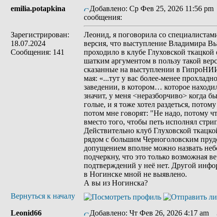
emilia.potapkina
Добавлено: Ср Фев 25, 2026 11:56 pm
сообщения:
Зарегистрирован:
Леонид, я поговорила со специалистами
18.07.2024
версия, что выступление Владимира Вы
Сообщения: 141
проходило в клубе Глуховской ткацкой
шатким аргументом в пользу такой вер
сказанные на выступлении в ГипроНИ
мая: «...тут у вас более-менее прохладн
заведении, в котором… которое находило
значит, у меня <неразборчиво> когда б
голые, и я тоже хотел раздеться, потому
потом мне говорят: "Не надо, потому чт
вместо того, чтобы петь исполнял стри
Действительно клуб Глуховской ткацко
рядом с большим Черноголовским пруд
допущением вполне можно назвать неб
подчеркну, что это только возможная в
подтверждений у неё нет. Другой инф
в Ногинске мной не выявлено.
А вы из Ногинска?
Вернуться к началу
Leonid66
Добавлено: Чт Фев 26, 2026 4:17 am
З