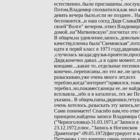
естественно..были приглашены..послуш
Потом,Владимир спохватился,как мол я
девять вечера было,если не позднее.. Н
беспокоится..,и наш сосед Дядя Слава(
своей"Волге" вечером..отвез Владими
домой..на"Матвеевскую",посчитал это за
В общем,на удивление,запись..довольн
качеству,пленка была"Свемовская",пото
идти в первй класс в 1973 году,дядюшка
,случилась засада:друзья-приятели,про
Дядя,конечно давал..,а в один момент..п
концами...,какие то..отдельные песенки
конечно..переписаны..но это же..не цела
разыскиваю,уже очень много лет,всех
тереблю,когда"интернет"прявился..тож
теребил..но,покамест,концы ее..не найд
всплывла..,ибо и в каталогах..тех же Пе
указана.. В общем,папы,дядюшки,тетуш
очень хотелось..разыскать эту запись,хо
Сами понимаете! Спасибо вам,что ответ
принципе,найдены записи Владимира 
("Черноголовка)-31.03.1971,и"Записи в 
23.12.1972,плюс.."Запись в Ногинском
Драмтеатре"-09.05.1972(фигурирует в к
Петракова.),это конечно очень хорошо,н