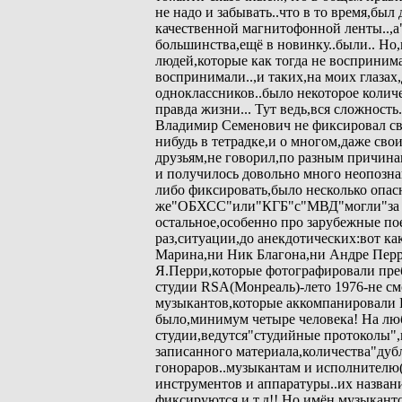
не надо и забывать..что в то время,б
качественной магнитофонной ленты..,а
большинства,ещё в новинку..были.. Но,в
людей,которые как тогда не восприним
воспринимали..,и таких,на моих глазах
одноклассников..было некоторое колич
правда жизни... Тут ведь,вся сложность.
Владимир Семенович не фиксировал св
нибудь в тетрадке,и о многом,даже св
друзьям,не говорил,по разным причина
и получилось довольно много неопозна
либо фиксировать,было несколько опас
же"ОБХСС"или"КГБ"с"МВД"могли"за шк
остальное,особенно про зарубежные по
раз,ситуации,до анекдотических:вот к
Марина,ни Ник Благона,ни Андре Перр
Я.Перри,которые фотографировали пр
студии RSA(Монреаль)-лето 1976-не см
музыкантов,которые аккомпанировали 
было,минимум четыре человека! На лю
студии,ведутся"студийные протоколы",
записанного материала,количества"дуб
гонораров..музыкантам и исполнителю(
инструментов и аппаратуры..их назван
фиксируются,и т.д!! Но имён музыкант