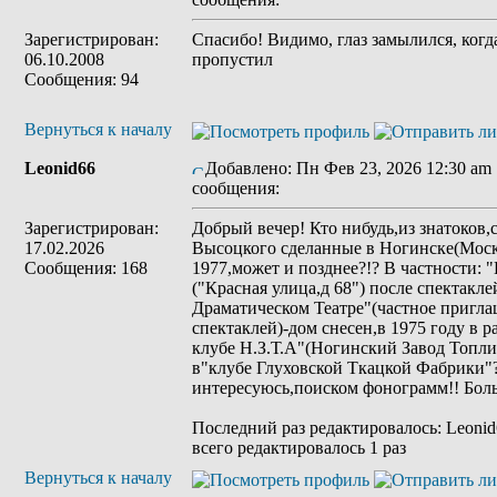
Зарегистрирован:
Спасибо! Видимо, глаз замылился, когд
06.10.2008
пропустил
Сообщения: 94
Вернуться к началу
Leonid66
Добавлено: Пн Фев 23, 2026 12:30 am
сообщения:
Зарегистрирован:
Добрый вечер! Кто нибудь,из знатоков
17.02.2026
Высоцкого сделанные в Ногинске(Моск
Сообщения: 168
1977,может и позднее?!? В частности: 
("Красная улица,д 68") после спектак
Драматическом Театре"(частное пригла
спектаклей)-дом снесен,в 1975 году в 
клубе Н.З.Т.А"(Ногинский Завод Топли
в"клубе Глуховской Ткацкой Фабрики"
интересуюсь,поиском фонограмм!! Больш
Последний раз редактировалось: Leonid6
всего редактировалось 1 раз
Вернуться к началу