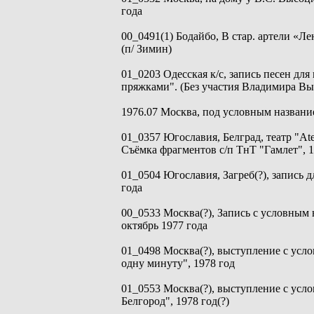
года
00_0491(1) Бодайбо, В стар. артели «Ле
(п/ Зимин)
01_0203 Одесская к/с, запись песен для
пряжками". (Без участия Владимира Вы
1976.07 Москва, под условным названи
01_0357 Югославия, Белград, театр "At
Съёмка фрагментов с/п ТнТ "Гамлет", 1
01_0504 Югославия, Загреб(?), запись дл
года
00_0533 Москва(?), Запись с условным 
октябрь 1977 года
01_0498 Москва(?), выступление с ус
одну минуту", 1978 год
01_0553 Москва(?), выступление с усл
Белгород", 1978 год(?)