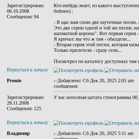
Зарегистрирован:
Кто-нибудь знает, из какого выступлен
06.10.2008
бобине) :
Сообщения: 94
- Я щас вам спою две шуточные песни,
Это две серии одной и той же песни, на
шахматной короны". Вот первая серия -
Я кричал: вы что ж там - обалдели...
- Вторая серия этой песни, которая наз
Только прилетели - сразу сели...
Посмотрел по каталогу доступных там 
Вернуться к началу
Pronto
Добавлено: Сб Дек 20, 2025 2:01 am
З
сообщения:
Зарегистрирован:
У вас неполная цитата стенограммы 00
28.11.2008
Сообщения: 125
Вернуться к началу
Владимир
Добавлено: Сб Дек 20, 2025 5:11 am
З
сообщения: