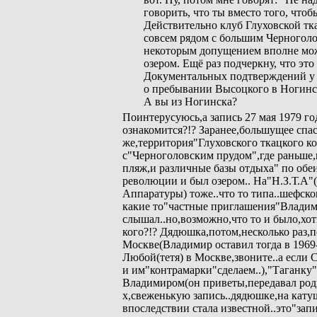
говорить, что ты вместо того, чтоб
Действительно клуб Глуховской тк
совсем рядом с большим Черноголо
некоторым допущением вполне мо
озером. Ещё раз подчеркну, что это
Документальных подтверждений у 
о пребывании Высоцкого в Ногинс
А вы из Ногинска?
Поинтерусуюсь,а запись 27 мая 1979 год
ознакомится?!? Заранее,большущее спа
же,территория"Глуховского ткацкого 
с"Черноголовским прудом",где раньше,
пляж,и различные базы отдыха" по обеи
революции и был озером.. На"Н.З.Т.А
Аппаратуры) тоже..что то типа..шефско
какие то"частные приглашения"Владим
слышал..но,возможно,что то и было,хоть
кого?!? Дядюшка,потом,несколько раз,п
Москве(Владимир оставил тогда в 1969-
Любой(тетя) в Москве,звоните..а если 
и им"контрамарки"сделаем..),"Таганку"
Владимиром(он приветы,передавал родне.
х,свеженькую запись..дядюшке,на катуш
впоследствии стала известной..это"запи