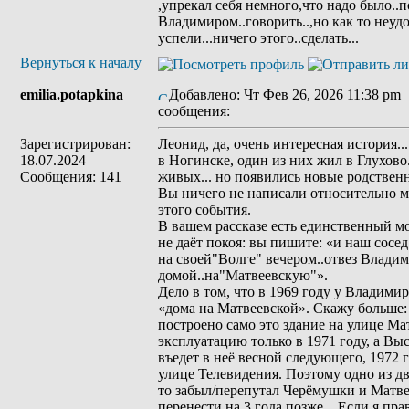
,упрекал себя немного,что надо было..
Владимиром..говорить..,но как то неудо
успели...ничего этого..сделать...
Вернуться к началу
emilia.potapkina
Добавлено: Чт Фев 26, 2026 11:38 pm
сообщения:
Зарегистрирован:
Леонид, да, очень интересная история.
18.07.2024
в Ногинске, один из них жил в Глухово.
Сообщения: 141
живых... но появились новые родствен
Вы ничего не написали относительно м
этого события.
В вашем рассказе есть единственный мо
не даёт покоя: вы пишите: «и наш сосе
на своей"Волге" вечером..отвез Влади
домой..на"Матвеевскую"».
Дело в том, что в 1969 году у Владим
«дома на Матвеевской». Скажу больше: 
построено само это здание на улице Мат
эксплуатацию только в 1971 году, а Вы
въедет в неё весной следующего, 1972 г
улице Телевидения. Поэтому одно из дв
то забыл/перепутал Черёмушки и Матв
перенести на 3 года позже... Если я п