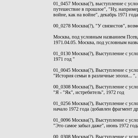
01_0457 Москва(?), выступление с усл
путешествие в прошлое", "Ну, например
войне, как на войне", декабрь 1971 года
00_0278 Москва(?), "У связистов", возм
Москва, под условным названием Псев
1971.04.05. Москва, под условным на
01_0130 Москва(?), Выступление с усл
1971 год "
01_0045 Москва(?), Выступление с ус
"История семьи в различные эпохи... ",
00_0308 Москва(?), Выступление с ус
"Я - "Як", истребитель", 1972 год
01_0256 Москва(?), Выступление с усл
начало 1972 года /добавлен фрагмент др
01_0096 Москва(?), Выступление с ус
"Это самое забыл даже", июнь 1972 год
00_0308 Москва(?), Выступление с ус