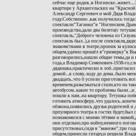
сейчас еще родня..в Ногинске..живет..
квартире у Архангельских на "Красной
Александр Сергеевич и мой Дядя Влад
году.Собственно ,как получилось тогд
спектакли"Таганки"в "Ногинском Драм
производства,дали два билета(с тетушк
спектакль,"Доброго человека из Сезуан
спектакль был..),а после спектакля,дя
знакомствами в театре,проник за кулис
общем,удачно прошёл в"гримерку"к Вы
разговорились,нашли общие темы,да и 
года,а Владимир Семенович-1938-го,сло
дядюшка,практически в лоб..пригласи
домой..,к слову..ходу до дома..было мен
двадцать..что б успели приготовить вс
временем,разьезжаться стали,кто на так
автобусом..какие то проблемы были..,
пошли к нам..на квартиру. Тетушка побе
готовить атмосферу..что удалось..конеч
обзвона,появились друзья родителей 
прпулярного театра в гостях будет,бы
познакомился с моими тётями и мамой,
они отдельно,про войну,немного погово
присутствовал,сидя в "манеже",три год
общем,принесли гитару,и решили Влади