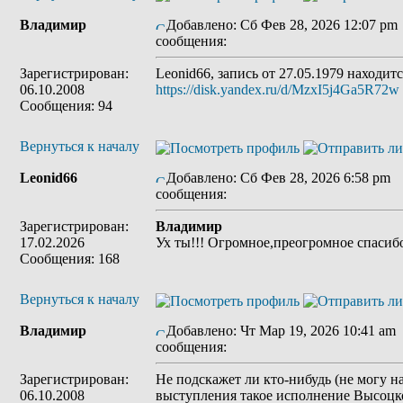
Владимир
Добавлено: Сб Фев 28, 2026 12:07 pm
сообщения:
Зарегистрирован:
Leonid66, запись от 27.05.1979 находит
06.10.2008
https://disk.yandex.ru/d/MzxI5j4Ga5R72w
Сообщения: 94
Вернуться к началу
Leonid66
Добавлено: Сб Фев 28, 2026 6:58 pm
З
сообщения:
Зарегистрирован:
Владимир
17.02.2026
Ух ты!!! Огромное,преогромное спасибо
Сообщения: 168
Вернуться к началу
Владимир
Добавлено: Чт Мар 19, 2026 10:41 am
сообщения:
Зарегистрирован:
Не подскажет ли кто-нибудь (не могу на
06.10.2008
выступления такое исполнение Высоцк