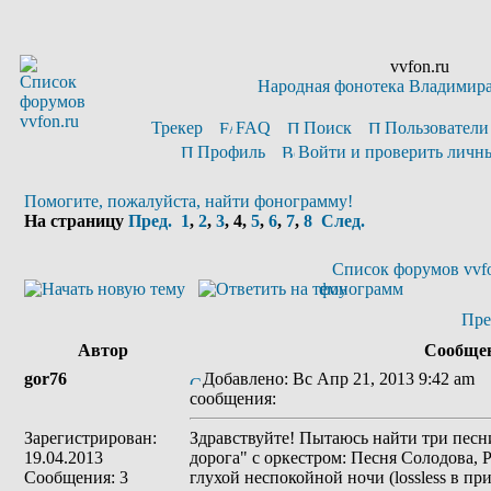
vvfon.ru
Народная фонотека Владимир
Трекер
FAQ
Поиск
Пользователи
Профиль
Войти и проверить личн
Помогите, пожалуйста, найти фонограмму!
На страницу
Пред.
1
,
2
,
3
,
4
,
5
,
6
,
7
,
8
След.
Список форумов vvfo
фонограмм
Пре
Автор
Сообще
gor76
Добавлено: Вс Апр 21, 2013 9:42 am
З
сообщения:
Зарегистрирован:
Здравствуйте! Пытаюсь найти три пес
19.04.2013
дорога" с оркестром: Песня Солодова, Р
Сообщения: 3
глухой неспокойной ночи (lossless в пр