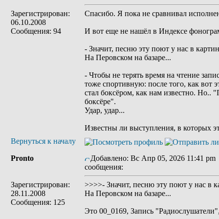
Зарегистрирован:
Спасибо. Я пока не сравнивал исполнен
06.10.2008
Сообщения: 94
И вот еще не нашëл в Индексе фоногра
- Значит, песню эту поют у нас в карти
На Перовском на базаре...
- Чтобы не терять время на чтение запи
тоже спортивную: после того, как вот э
стал боксëром, как нам известно. Но..
боксëре".
Удар, удар...
Известны ли выступления, в которых э
Вернуться к началу
Pronto
Добавлено: Вс Апр 05, 2026 11:41 pm
сообщения:
Зарегистрирован:
>>>>- Значит, песню эту поют у нас в 
28.11.2008
На Перовском на базаре...
Сообщения: 125
Это 00_0169, Запись "Радиослушатели"