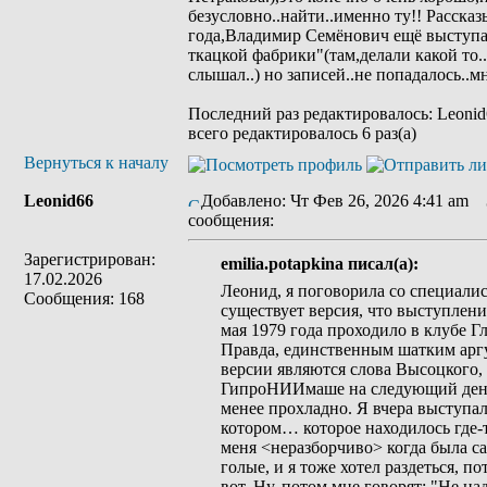
безусловно..найти..именно ту!! Рассказ
года,Владимир Семёнович ещё выступал
ткацкой фабрики"(там,делали какой то.
слышал..) но записей..не попадалось..мн
Последний раз редактировалось: Leonid6
всего редактировалось 6 раз(а)
Вернуться к началу
Leonid66
Добавлено: Чт Фев 26, 2026 4:41 am
З
сообщения:
Зарегистрирован:
emilia.potapkina писал(а):
17.02.2026
Леонид, я поговорила со специалис
Сообщения: 168
существует версия, что выступлен
мая 1979 года проходило в клубе Г
Правда, единственным шатким аргу
версии являются слова Высоцкого,
ГипроНИИмаше на следующий день, 2
менее прохладно. Я вчера выступал
котором… которое находилось где-то
меня <неразборчиво> когда была с
голые, и я тоже хотел раздеться, п
вот. Ну, потом мне говорят: "Не на