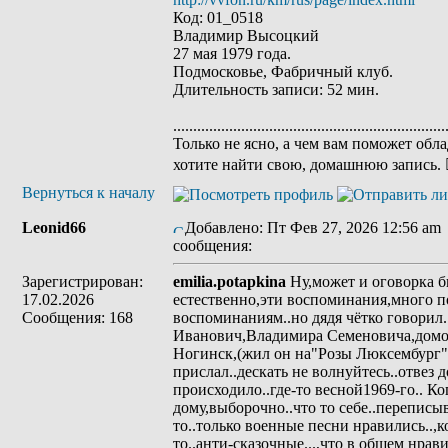
Код: 01_0518
Владимир Высоцкий
27 мая 1979 года.
Подмосковье, Фабричный клуб.
Длительность записи: 52 мин.
....................................................................
Только не ясно, а чем вам поможет об
хотите найти свою, домашнюю запись. 
Вернуться к началу
Leonid66
Добавлено: Пт Фев 27, 2026 12:56 am
сообщения:
Зарегистрирован:
emilia.potapkina
Ну,может и оговорка бы
17.02.2026
естественно,эти воспоминания,много 
Сообщения: 168
воспоминаниям..но дядя чётко говорил.
Иванович,Владимира Семеновича,домой
Ногинск,(жил он на"Розы Люксембург"
прислал..дескать не волнуйтесь..отвез
происходило..где-то весной1969-го.. Ко
дому,выборочно..что то себе..переписыв
то..только военные песни нравились..,
то..анти-сказочные...,что в общем нрав