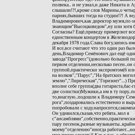
полвека.. и не узнал,и даже Никита и 
слышали!?!,кроме слов Марины,о четы
парнях,бывших тогда на студии!?! А в
Владимирович,как директор музея,по 
знающим"Высоцковедом",ну или хотя 
Согласны? Ещё,приведу пример:вот все
единственным концертом в Железнодо
декабря 1978 года.Слава богу,запись им
И все,все считают что это один раз бы
день,Владимир Семёнович дал ещё один
завода"Прогресс"(довольно большой по 
первом отделении,несколько песен..он 
группой,практически экспромтом(6 или
на волков","Парус","На братских моги
землю","Лирическая","Горизонт"...) Пр
вполне себе группа(два гитариста,бас-
две солистки)Мужики,а им в ту пору..п
то,внаглую..подошли к Владимиру Семе
рога",поздаровались естественно и вы
попробовали с ходу.напросится,сакомп
Он удивился,сказав,что ребята..мол я
с"ансамблями",собственно,практически 
пару песенок,разные музыканты..крайн
моему"отделению"иногда работают..,но
мои песни сделать!! Как у вас..с образо