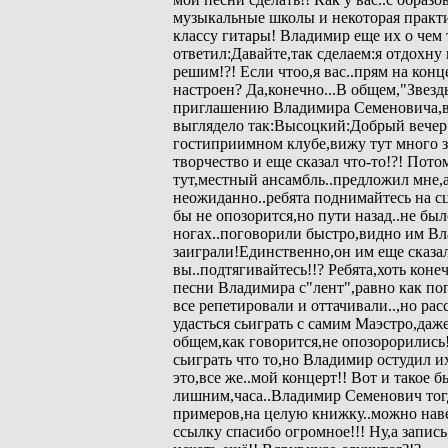
музыкальные школы и некоторая практи
классу гитары! Владимир еще их о чем
ответил:Давайте,так сделаем:я отдохну
решим!?! Если чтоо,я вас..прям на конц
настроен? Да,конечно...В общем,"Звезд
приглашению Владимира Семеновича,в
выглядело так:Высоцкий:Добрый вечер!
гостиприимном клубе,вижу тут много з
творчество и еще сказал что-то!?! Потом
тут,местный ансамбль..предложил мне,
неожиданно..ребята поднимайтесь на с
бы не опозорится,но пути назад..не б
ногах..поговорили быстро,видно им В
заиграли!Единственно,он им еще сказа
вы..подтягивайтесь!!? Ребята,хоть кон
песни Владимира с"лент",равно как поп
все репетировали и оттачивали..,но рас
удасться сьиграть с самим Маэстро,даже
общем,как говорится,не опозорорились!
сьиграть что то,но Владимир остудил и
это,все же..мой концерт!! Вот и такое б
лишним,часа..Владимир Семенович тог
примеров,на целую книжку..можно наве
ссылку спасибо огромное!!! Ну,а запись