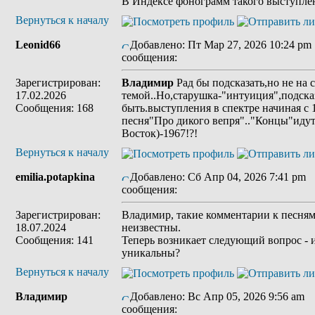
В Индексе фонограмм такого выступлен
Вернуться к началу
Leonid66
Добавлено: Пт Мар 27, 2026 10:24 pm
сообщения:
Зарегистрирован:
Владимир
Рад бы подсказать,но не на 
17.02.2026
темой..Но,старушка-"интуиция",подсказ
Сообщения: 168
быть.выступления в спектре начиная с 
песня"Про дикого вепря".."Концы"иду
Восток)-1967!?!
Вернуться к началу
emilia.potapkina
Добавлено: Сб Апр 04, 2026 7:41 pm
сообщения:
Зарегистрирован:
Владимир, такие комментарии к песня
18.07.2024
неизвестны.
Сообщения: 141
Теперь возникает следующий вопрос - 
уникальны?
Вернуться к началу
Владимир
Добавлено: Вс Апр 05, 2026 9:56 am
З
сообщения: