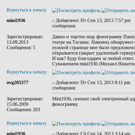
Вернуться к началу
mini1936
Добавлено: Пт Сен 13, 2013 7:57 pm
З
сообщения:
Зарегистрирован:
Давно и тщетно ищу фонограмму Пани
13.09.2013
театре на Таганке. Наконец обнаружил 
Сообщения: 5
нужной странице мне было предложено 
открывается (закрыт удаленный сервер
И как? Буду благодарен за любой ответ.
Суважением mini1936 (Михаил Никити
Вернуться к началу
ovg205377
Добавлено: Пт Сен 13, 2013 8:11 pm
З
сообщения:
Зарегистрирован:
Mini1936, скиньте свой электронный ад
15.06.2009
фонограмму.
Сообщения: 203
Вернуться к началу
mini1936
Добавлено: Сб Сен 14, 2013 3:14 am
З