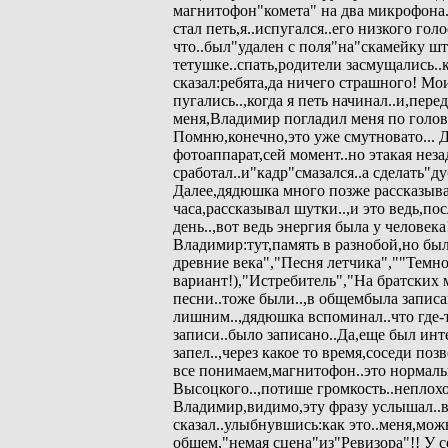
магнитофон"комета" на два микрофона
стал петь,я..испугался..его низкого голос
что..был"удален с поля"на"скамейку шт
тетушке..спать,родители засмущались..
сказал:ребята,да ничего страшного! Мо
пугались..,когда я петь начинал..и,пере
меня,Владимир погладил меня по голове
Помню,конечно,это уже смутновато...
фотоаппарат,сей момент..но этакая неза
сработал..и"кадр"смазался..а сделать"д
Далее,дядюшка много позже рассказыва
часа,рассказывал шутки..,и это ведь,пос
день..,вот ведь энергия была у человек
Владимир:тут,память в разнобой,но бы
древние века","Песня летчика",""Темн
вариант!),"Истребитель","На братских
песни..тоже были..,в общембыла записан
лишним..,дядюшка вспоминал..что где-т
записи..было записано..Да,еще был ин
запел..,через какое то время,соседи поз
все понимаем,магнитофон..это нормальн
Высоцкого..,потише громкость..неплохо
Владимир,видимо,эту фразу услышал..
сказал..улыбнувшись:как это..меня,мож
общем,"немая сцена"из"Ревизора"!! У с