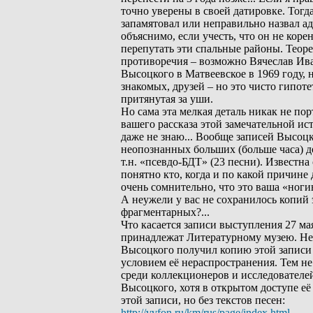
точно уверены в своей датировке. Тогда
запамятовал или неправильно назвал а
объяснимо, если учесть, что он не кор
перепутать эти спальные районы. Теор
противоречия – возможно Вячеслав Ива
Высоцкого в Матвеевское в 1969 году, н
знакомых, друзей – но это чисто гипоте
притянутая за уши.
Но сама эта мелкая деталь никак не по
вашего рассказа этой замечательной ист
даже не знаю... Вообще записей Высоцко
неопознанных больших (больше часа) д
т.н. «псевдо-БДТ» (23 песни). Известна
понятно кто, когда и по какой причине 
очень сомнительно, что это ваша «ног
А неужели у вас не сохранилось копий 
фрагментарных?...
Что касается записи выступления 27 мая
принадлежат Литературному музею. Нес
Высоцкого получил копию этой записи 
условием её нераспространения. Тем не
среди коллекционеров и исследователе
Высоцкого, хотя в открытом доступе её 
этой записи, но без текстов песен:
http://vvfon.ru/km/rus/page/index.html