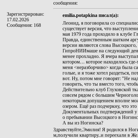
сообщения:
Зарегистрирован:
emilia.potapkina писал(а):
17.02.2026
Леонид, я поговорила со специалис
Сообщения: 168
существует версия, что выступлен
мая 1979 года проходило в клубе Г
Правда, единственным шатким аргу
версии являются слова Высоцкого,
ГипроНИИмаше на следующий день, 2
менее прохладно. Я вчера выступал
котором… которое находилось где-то
меня <неразборчиво> когда была с
голые, и я тоже хотел раздеться, п
вот. Ну, потом мне говорят: "Не на
говорить, что ты вместо того, чтоб
Действительно клуб Глуховской тк
совсем рядом с большим Черноголо
некоторым допущением вполне мо
озером. Ещё раз подчеркну, что это
Документальных подтверждений у 
о пребывании Высоцкого в Ногинс
А вы из Ногинска?
Здравствуйте,Эмилия! Я родился в Ноги
м,получили квартиру..и переехали в Ж