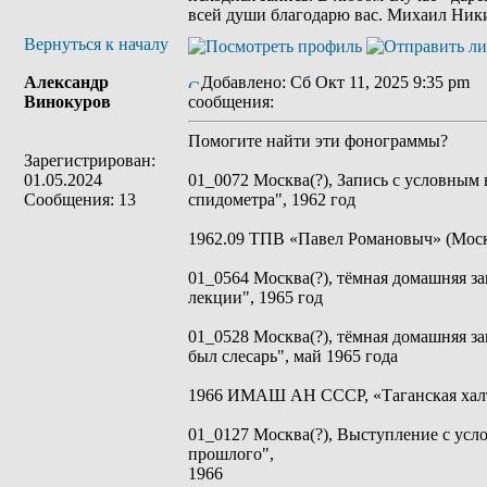
всей души благодарю вас. Михаил Ник
Вернуться к началу
Александр
Добавлено: Сб Окт 11, 2025 9:35 pm
З
Винокуров
сообщения:
Помогите найти эти фонограммы?
Зарегистрирован:
01.05.2024
01_0072 Москва(?), Запись с условным 
Сообщения: 13
спидометра", 1962 год
1962.09 ТПВ «Павел Романовыч» (Москв
01_0564 Москва(?), тёмная домашняя з
лекции", 1965 год
01_0528 Москва(?), тёмная домашняя з
был слесарь", май 1965 года
1966 ИМАШ АН СССР, «Таганская халт
01_0127 Москва(?), Выступление с усл
прошлого",
1966