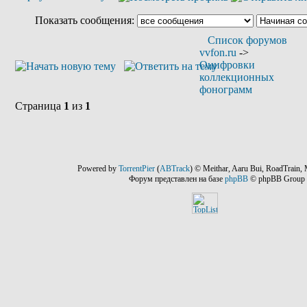
Показать сообщения:
Список форумов
vvfon.ru
->
Оцифровки
коллекционных
фонограмм
Страница
1
из
1
Powered by
TorrentPier
(
ABTrack
) © Meithar, Aaru Bui, RoadTrain, 
Форум представлен на базе
phpBB
© phpBB Group