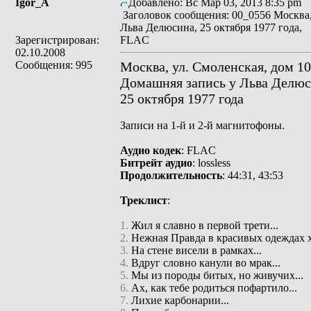
Igor_A
Добавлено: Вс Мар 03, 2013 8:35 pm
Заголовок сообщения: 00_0556 Москва,
Льва Делюсина, 25 октября 1977 года,
Зарегистрирован:
FLAC
02.10.2008
Сообщения: 995
Москва, ул. Смоленская, дом 10
Домашняя запись у Льва Делю
25 октября 1977 года
Записи на 1-й и 2-й магнитофоны.
Аудио кодек
: FLAC
Битрейт аудио
: lossless
Продолжительность
: 44:31, 43:53
Треклист
:
1.
Жил я славно в первой трети...
2.
Нежная Правда в красивых одеждах х
3.
На стене висели в рамках...
4.
Вдруг словно канули во мрак...
5.
Мы из породы битых, но живучих...
6.
Ах, как тебе родиться пофартило...
7.
Лихие карбонарии...