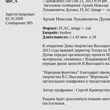
Igor_A
Добавлено: Пн Сен 23, 2013 9:59 pm
Заголовок сообщения: Архив Николая
Лукьяновича Дупака, FLAC (image + .cu
Зарегистрирован:
02.10.2008
Архив Николая Лукьяновича Дупа
Сообщения: 995
Формат:
FLAC, image + .cue
Битрейт:
lossless
Длительность:
2 x 45 мин. x 18
К открытию Дома творчества Высоцкого
2013 года бывший директор Театра на 
Дупак передал организатору проекта 
материалов, связанных с Владимиром В
передан архив записей В.Высоцкого на
"Народная фонотека" благодарит прези
творчества В.С.Высоцкого "Вертикаль"
организацию оцифровки и предоставле
Автор оцифровки - Сергей Криворученко
Раздача будет дополняться новыми мат
поступления.