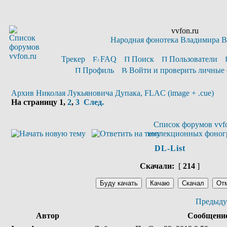
vvfon.ru
Народная фонотека Владимира 
Трекер
FAQ
Поиск
Пользователи
Профиль
Войти и проверить личные
Архив Николая Лукьяновича Дупака, FLAC (image + .cue)
На страницу
1
,
2
,
3
След.
Список форумов vvfo
коллекционных фоног
DL-List
Скачали:
[
214
]
Предыду
Автор
Сообщени