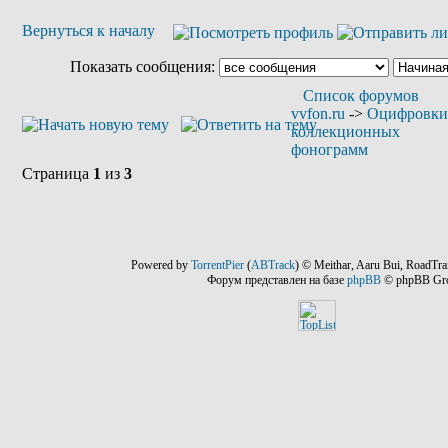
Вернуться к началу
Показать сообщения:
Список форумов
vvfon.ru
->
Оцифровки
коллекционных
фонограмм
Страница
1
из
3
Powered by
TorrentPier
(
ABTrack
) © Meithar, Aaru Bui, RoadTra
Форум представлен на базе
phpBB
© phpBB Gr