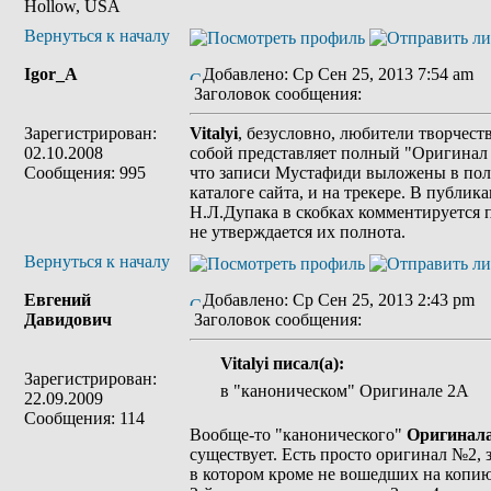
Hollow, USA
Вернуться к началу
Igor_A
Добавлено: Ср Сен 25, 2013 7:54 am
Заголовок сообщения:
Зарегистрирован:
Vitalyi
, безусловно, любители творчест
02.10.2008
собой представляет полный "Оригинал
Сообщения: 995
что записи Мустафиди выложены в пол
каталоге cайта, и на трекере. В публик
Н.Л.Дупака в скобках комментируется 
не утверждается их полнота.
Вернуться к началу
Евгений
Добавлено: Ср Сен 25, 2013 2:43 pm
Давидович
Заголовок сообщения:
Vitalyi писал(а):
Зарегистрирован:
в "каноническом" Оригинале 2А
22.09.2009
Сообщения: 114
Вообще-то "канонического"
Оригинал
существует. Есть просто оригинал №2, 
в котором кроме не вошедших на копию