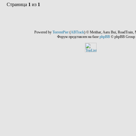
Страница
1
из
1
Powered by
TorrentPier
(
ABTrack
) © Meithar, Aaru Bui, RoadTrain, 
Форум представлен на базе
phpBB
© phpBB Group