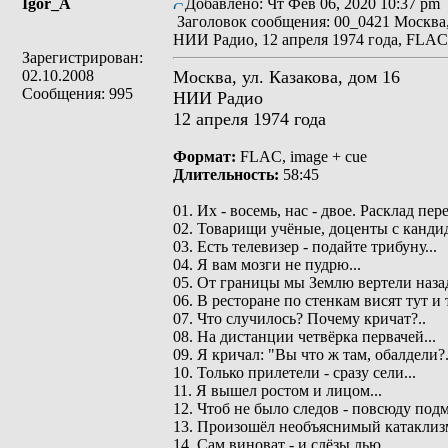
Igor_A
Добавлено: Чт Фев 06, 2020 10:37 pm
Заголовок сообщения: 00_0421 Москва
НИИ Радио, 12 апреля 1974 года, FLAC
Зарегистрирован:
02.10.2008
Москва, ул. Казакова, дом 16
Сообщения: 995
НИИ Радио
12 апреля 1974 года
Формат:
FLAC, image + cue
Длительность:
58:45
01. Их - восемь, нас - двое. Расклад пере
02. Товарищи учёные, доценты с кандид
03. Есть телевизер - подайте трибуну...
04. Я вам мозги не пудрю...
05. От границы мы Землю вертели назад
06. В ресторане по стенкам висят тут и т
07. Что случилось? Почему кричат?..
08. На дистанции четвёрка первачей...
09. Я кричал: "Вы что ж там, обалдели?.
10. Только прилетели - сразу сели...
11. Я вышел ростом и лицом...
12. Чтоб не было следов - повсюду подм
13. Произошёл необъяснимый катаклизм
14. Сам виноват - и слёзы лью...