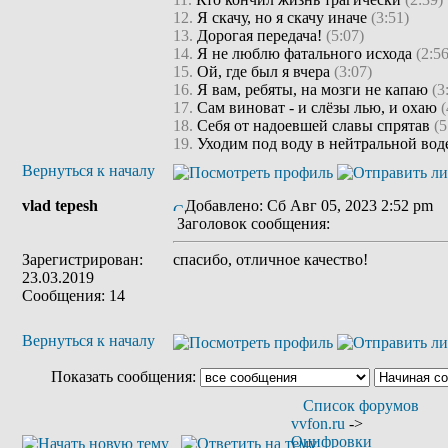
12.
Я скачу, но я скачу иначе
(3:51)
13.
Дорогая передача!
(5:07)
14.
Я не люблю фатального исхода
(2:56
15.
Ой, где был я вчера
(3:07)
16.
Я вам, ребяты, на мозги не капаю
(3
17.
Сам виноват - и слёзы лью, и охаю
(
18.
Себя от надоевшей славы спрятав
(5
19.
Уходим под воду в нейтральной во
Вернуться к началу
vlad tepesh
Добавлено: Сб Авг 05, 2023 2:52 pm
Заголовок сообщения:
Зарегистрирован:
спасибо, отличное качество!
23.03.2019
Сообщения: 14
Вернуться к началу
Показать сообщения:
Список форумов
vvfon.ru
->
Оцифровки