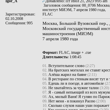
Igor_A
Добавлено: Пт Июл 21, 2023 9:05 am
Заголовок сообщения: 00_0706 Москва
институт МИЭМ, 7 апреля 1980 года,
Зарегистрирован:
FLAC
02.10.2008
Сообщения: 995
Москва, Большой Вузовский пер., 
Московский государственный инст
машиностроения (МИЭМ)
7 апреля 1980 года
Формат:
FLAC, image + .cue
Длительность:
1:08:45
01.
Вступительное слово
(2:27)
02.
На братских могилах не ставят кре
03.
Алёша жарил на баяне
(2:11)
04.
В ресторане по стенкам висят тут и
05.
Едешь ли в поезде, в автомобиле
(2:
06.
Не хватайтесь за чужие талии
(3:20)
07.
Я - самый непьющий из всех мужу
08.
Ах, милый Ваня! Я гуляю по Пари
09.
Нет меня - я покинул Расею
(2:00)
10.
Сколько слухов наши уши поражае
11.
Кто кончил жизнь трагически
(2:39)