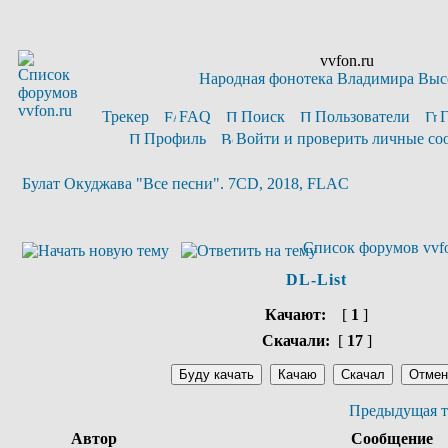
vvfon.ru
Народная фонотека Владимира Выс
Трекер
FAQ
Поиск
Пользователи
Профиль
Войти и проверить личные с
Булат Окуджава "Все песни". 7CD, 2018, FLAC
Список форумов vvfo
DL-List
Качают:
[
1
]
Скачали:
[
17
]
Предыдущая т
Автор
Сообщение