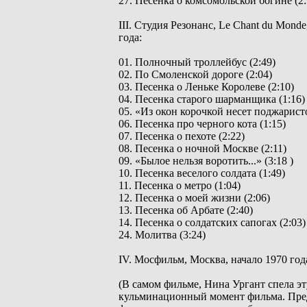
27. Песенка о комсомольской богине (2:
III. Студия Резонанс, Le Chant du Mond
года:
01. Полночный троллейбус (2:49)
02. По Смоленской дороге (2:04)
03. Песенка о Леньке Королеве (2:10)
04. Песенка старого шарманщика (1:16)
05. «Из окон корочкой несет поджаристой
06. Песенка про черного кота (1:15)
07. Песенка о пехоте (2:22)
08. Песенка о ночной Москве (2:11)
09. «Былое нельзя воротить...» (3:18 )
10. Песенка веселого солдата (1:49)
11. Песенка о метро (1:04)
12. Песенка о моей жизни (2:06)
13. Песенка об Арбате (2:40)
14. Песенка о солдатских сапогах (2:03)
24. Молитва (3:24)
IV. Мосфильм, Москва, начало 1970 год
(В самом фильме, Нина Ургант спела э
кульминационный момент фильма. Пред