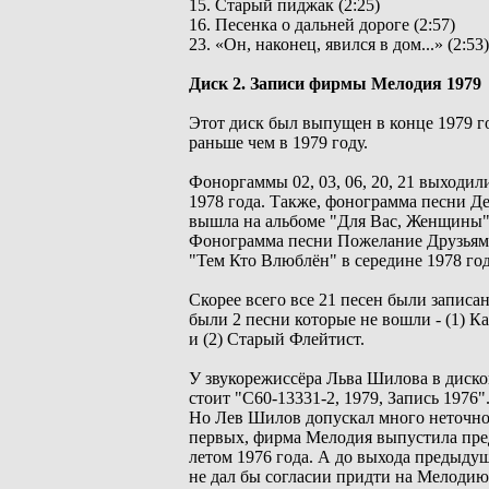
15. Старый пиджак (2:25)
16. Песенка о дальней дороге (2:57)
23. «Он, наконец, явился в дом...» (2:53)
Диск 2. Записи фирмы Мелодия 1979
Этот диск был выпущен в конце 1979 го
раньше чем в 1979 году.
Фоноргаммы 02, 03, 06, 20, 21 выходил
1978 года. Также, фонограмма песни 
вышла на альбоме "Для Вас, Женщины" 
Фонограмма песни Пожелание Друзьям 
"Тем Кто Влюблён" в середине 1978 год
Скорее всего все 21 песен были записа
были 2 песни которые не вошли - (1) 
и (2) Старый Флейтист.
У звукорежиссёра Льва Шилова в диск
стоит "С60-13331-2, 1979, Запись 1976"
Но Лев Шилов допускал много неточнос
первых, фирма Мелодия выпустила пре
летом 1976 года. А до выхода предыду
не дал бы согласии придти на Мелодию