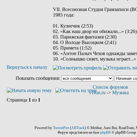
VII. Всесоюзная Студия Грамзаписи (ВС
1985 года:
01. Кузнечик (2:53)
02. «Как наш двор ни обижали...» (3:26)
03. Парижская фантазия (2:30)
04. О Володе Высоцком (2:41)
05. Примета (1:52)
06. «Антон Палыч Чехов однажды замети
10. «Солнышко сияет, музыка играет...» 
Вернуться к началу
Показать сообщения:
Список форумов
vvfon.ru
->
Музыка
Страница
1
из
1
Powered by
TorrentPier
(
ABTrack
) © Meithar, Aaru Bui, RoadTrain, 
Форум представлен на базе
phpBB
© phpBB Group