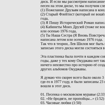
диск. И если мы рассмотрим написани
песен на этом диске, то мы получим сл
(1) Пожелание Друзьям написана в конц
(2) Старый Флейтист (который не вошёл
года,
(3) Я Пишу Исторический Роман написа
(4) Кабинеты Моих Друзей (тоже не во
или осенью 1976 года,
(5) Ты Наша Сестра (Я Вновь Повстреч
написана летом или осенью 1976 года.
Так что в теории, Лев Шилов мог быть и
записью этого диска могли состояться в
Эта пластинка была почти в каждом со
годы, даже у тех кому Окуджава нет так
ничего неизвестно про историю её созд
других альбомов Окуджавы.
Я думаю что скорее всего было около 3
где-то в 1977 году, и были записаны 23
вошли в этот диск.
01. Песенка о московском муравье (2:33
02. «Не бродяги, не пропойцы...» (1:52)
03. Часовые любви (1:50)