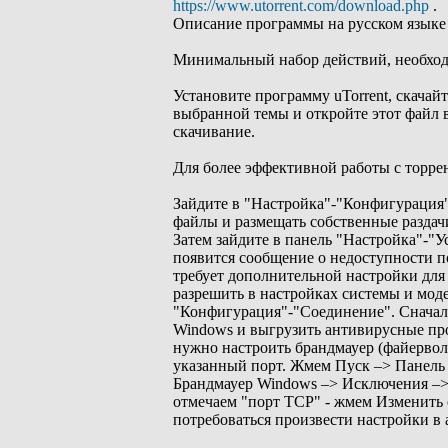
https://www.utorrent.com/download.php
.
Описание программы на русском языке
Минимальный набор действий, необходи
Установите программу uTorrent, скачай
выбранной темы и откройте этот файл в
скачивание.
Для более эффективной работы с торре
Зайдите в "Настройка"-"Конфигурация"-
файлы и размещать собственные раздач
Затем зайдите в панель "Настройка"-"У
появится сообщение о недоступности по
требует дополнительной настройки для
разрешить в настройках системы и моде
"Конфигурация"-"Соединение". Сначал
Windows и выгрузить антивирусные про
нужно настроить брандмауер (файервол
указанный порт. Жмем Пуск –> Панель 
Брандмауер Windows –> Исключения –>
отмечаем "порт TCP" - жмем Изменить
потребоваться произвести настройки в