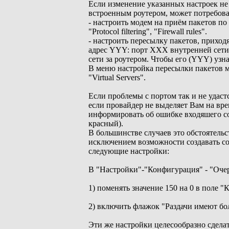
Если изменение указанных настроек не
встроенным роутером, может потребова
- настроить модем на приём пакетов по 
"Protocol filtering", "Firewall rules".
- настроить пересылку пакетов, прихо
адрес YYY: порт XXX внутренней сети.
сети за роутером. Чтобы его (YYY) узна
В меню настройка пересылки пакетов мож
"Virtual Servers".
Если проблемы с портом так и не удаст
если провайдер не выделяет Вам на врем
информировать об ошибке входяшего со
красный).
В большинстве случаев это обстоятельс
исключением возможности создавать со
следующие настройки:
В "Настройки"-"Конфигурация" - "Оче
1) поменять значение 150 на 0 в поле "
2) включить флажок "Раздачи имеют бо
Эти же настройки целесообразно сдела