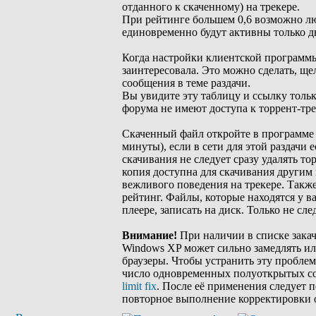
отданного к скаченному) на трекере.
При рейтинге большем 0,6 возможно лю
единовременно будут активны только дв
Когда настройки клиентской программы 
заинтересовала. Это можно сделать, ще
сообщения в теме раздачи.
Вы увидите эту таблицу и ссылку тольк
форума не имеют доступа к торрент-тре
Скаченный файл откройте в программе u
минуты), если в сети для этой раздачи
скачивания не следует сразу удалять то
копия доступна для скачивания другим 
вежливого поведения на трекере. Такж
рейтинг. Файлы, которые находятся у в
плеере, записать на диск. Только не сл
Внимание!
При наличии в списке закач
Windows XP может сильно замедлять ил
браузеры. Чтобы устранить эту проблему
число одновременных полуоткрытых со
limit fix
. После её применения следует 
повторное выполнение корректировки 