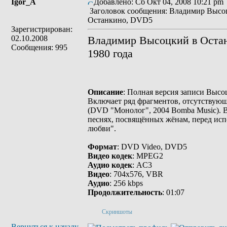
Igor_A
Добавлено: Сб Окт 04, 2008 10:21 pm
Заголовок сообщения: Владимир Высо
Останкино, DVD5
Зарегистрирован:
02.10.2008
Владимир Высоцкий в Остан
Сообщения: 995
1980 года
Описание
: Полная версия записи Выс
Включает ряд фрагментов, отсутствую
(DVD "Монолог", 2004 Bomba Music). В
песнях, посвящённых жёнам, перед ис
любви".
Формат
: DVD Video, DVD5
Видео кодек
: MPEG2
Аудио кодек
: AC3
Видео
: 704x576, VBR
Аудио
: 256 kbps
Продолжительность
: 01:07
Скриншоты
Вернуться к началу