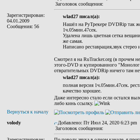
Заголовок сообщения:
Зарегистрирован:
wlad27 писал(а):
04.01.2009
Нашёл на РуТрекере DVDRip так же
Сообщения: 56
1ч.05мин.47сек.
Удалена лишь цветная сетка вещания
же самая.
Написано реставрация,звук стерео 
Смотрел я на RuTracker.org (в прочем не
этого-DVD и купированного "Монолога
отвратительных DVDRip ничего там не
wlad27 писал(а):
полная версия 1ч.05мин.47сек. рест
качество хорошее.
Даже интересно стало если остался выл
либо кинь ссылку.
Вернуться к началу
volody
Добавлено: Пт Июл 24, 2020 6:23 pm
Заголовок сообщения:
Зарегистрирован:
По поводу звука в одном канале, я прог