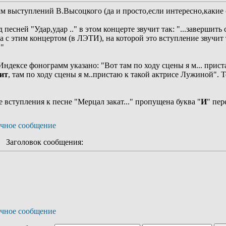
 выступлений В.Высоцкого (да и просто,если интересно,какие с
песней "Удар,удар .." в этом концерте звучит так: "...завершит
 с этим концертом (в ЛЭТИ), на которой это вступление звучит т
."
ндексе фонограмм указано: "Вот там по ходу сцены я м... приста
ит
, там по ходу сцены я м..пристаю к такой актрисе Лужиной". 
вступления к песне "Мерцал закат..." пропущена буква "
И
" пер
Заголовок сообщения: