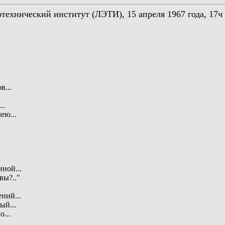
технический институт (ЛЭТИ), 15 апреля 1967 года, 17ч
в...
..
ею...
иной...
вы?.."
ений...
ый...
о...