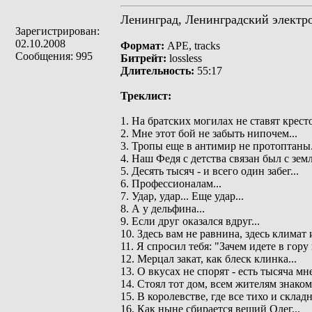
Ленинград, Ленинградский электро
Зарегистрирован:
02.10.2008
Формат:
APE, tracks
Сообщения: 995
Битрейт:
lossless
Длительность:
55:17
Треклист:
1. На братских могилах не ставят кресто
2. Мне этот бой не забыть нипочем...
3. Тропы еще в антимир не протоптаны.
4. Наш Федя с детства связан был с земл
5. Десять тысяч - и всего один забег...
6. Профессионалам...
7. Удар, удар... Еще удар...
8. А у дельфина...
9. Если друг оказался вдруг...
10. Здесь вам не равнина, здесь климат 
11. Я спросил тебя: "Зачем идете в гору 
12. Мерцал закат, как блеск клинка...
13. О вкусах не спорят - есть тысяча мн
14. Стоял тот дом, всем жителям знаком
15. В королевстве, где все тихо и складн
16. Как ныне сбирается вещий Олег...