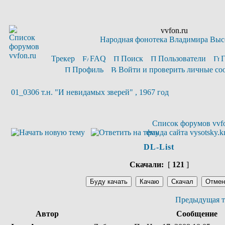
vvfon.ru
Народная фонотека Владимира Выс
Трекер
FAQ
Поиск
Пользователи
Профиль
Войти и проверить личные с
01_0306 т.н. "И невидамых зверей" , 1967 год
Список форумов vvfo
фонда сайта vysotsky.k
DL-List
Скачали:
[
121
]
Предыдущая т
Автор
Сообщение