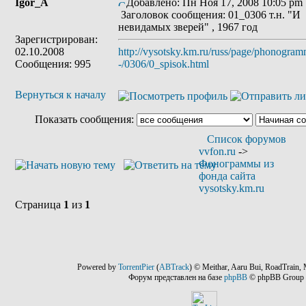
Igor_A
Добавлено: Пн Ноя 17, 2008 10:05 pm
Заголовок сообщения: 01_0306 т.н. "И
невидамых зверей" , 1967 год
Зарегистрирован:
02.10.2008
http://vysotsky.km.ru/russ/page/phonogra
Сообщения: 995
-/0306/0_spisok.html
Вернуться к началу
Показать сообщения:
Список форумов
vvfon.ru
->
Фонограммы из
фонда сайта
vysotsky.km.ru
Страница
1
из
1
Powered by
TorrentPier
(
ABTrack
) © Meithar, Aaru Bui, RoadTrain, 
Форум представлен на базе
phpBB
© phpBB Group