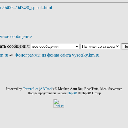
mm/0400--/0434/0_spisok.html
ать сообщения:
n.ru
->
Фонограммы из фонда сайта vysotsky.km.ru
Powered by
TorrentPier
(
ABTrack
) © Meithar, Aaru Bui, RoadTrain, Meik Sievertsen
Форум представлен на базе
phpBB
© phpBB Group