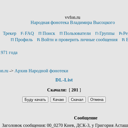
vvfon.ru
Народная фонотека Владимира Высоцкого
Трекер
FAQ
Поиск
Пользователи
Группы
Ре
Профиль
Войти и проверить личные сообщения
1971 года
n.ru
->
Архив Народной фонотеки
DL-List
Скачали:
[
201
]
Сообщение
Заголовок сообщения: 00_0270 Киев, ДСК-3, у Григория Асташке