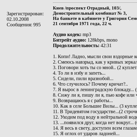
Киев /проспект Отрадный, 103/,
Домостроительный комбинат № 3,
Зарегистрирован:
На банкете в кабинете у Григория Се
02.10.2008
21 сентября 1971 года, 22 ч.
Сообщения: 995
Аудио кодек:
mp3
Битрейт аудио:
128kbps, mono
Продолжительность:
42:31
1. Копи! Ладно, мысли свои вздорные ко
2. Смеюсь навзрыд, как у кривых зеркал
3. Поговори хоть ты со мной.. (2 куплет
4. То ли в избу и запеть...
5. Сидели, пили вразнобой...
6. Что случилось? Почему кричат?..
7. Я вырос в ленинградскую блокаду... (
8. Сижу ли я, пишу ли я, пью кофе или ч
9. Возвращаюсь я с работы...
10. Как в селе Большие Вилы... (3 купле
11. В Тридевятом государстве...(2 строч
12. Уходим под воду в нейтральной воде
13. ...появился друг, когда нет вокруг... 
14. Я весь в свету, доступен всем глазам.
15. Я оглох от ударов ладоней...