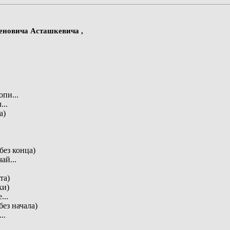
меновича Асташкевича ,
пи...
...
а)
без конца)
ай...
та)
ки)
...
(без начала)
..