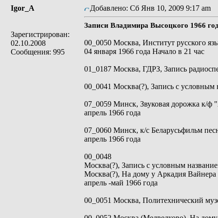
Igor_A
Добавлено: Сб Янв 10, 2009 9:17 am
З
Записи Владимира Высоцкого 1966 го
Зарегистрирован:
00_0050 Москва, Институт русского яз
02.10.2008
04 января 1966 года Начало в 21 час
Сообщения: 995
01_0187 Москва, ГДРЗ, Запись радиоспе
00_0041 Москва(?), Запись с условным 
07_0059 Минск, Звуковая дорожка к/ф "
апрель 1966 года
07_0060 Минск, к/с Беларусьфильм пес
апрель 1966 года
00_0048
Москва(?), Запись с условным название
Москва(?), На дому у Аркадия Вайнер
апрель -май 1966 года
00_0051 Москва, Политехнический музе
00_0052 Москва (Медведково), На дому 