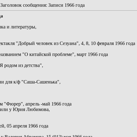
аголовок сообщения: Записи 1966 года
да
ыка и литературы,
ктакля "Добрый человек из Сезуана", 4, 8, 10 февраля 1966 года
названием "О китайской проблеме", март 1966 года
Я родом из детства",
ни для к/ф "Саша-Сашенька",
м "Фюрер", апрель -май 1966 года
а или у Юрия Любимова,
й, 05 апреля 1966 года
у Валерия Абрамова, 15 (01?) мая 1966 года