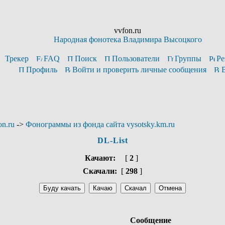
vvfon.ru
Народная фонотека Владимира Высоцкого
Трекер
FAQ
Поиск
Пользователи
Группы
Ре
Профиль
Войти и проверить личные сообщения
n.ru
->
Фонограммы из фонда сайта vysotsky.km.ru
DL-List
Качают:
[
2
]
Скачали:
[
298
]
Сообщение