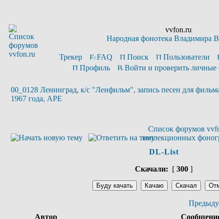
vvfon.ru
Народная фонотека Владимира 
Трекер
FAQ
Поиск
Пользователи
Профиль
Войти и проверить личные
00_0128 Ленинград, к/с "Ленфильм", запись песен для фильм
1967 года, APE
Список форумов vvfo
коллекционных фоног
DL-List
Скачали:
[
300
]
Предыду
Автор
Сообщени