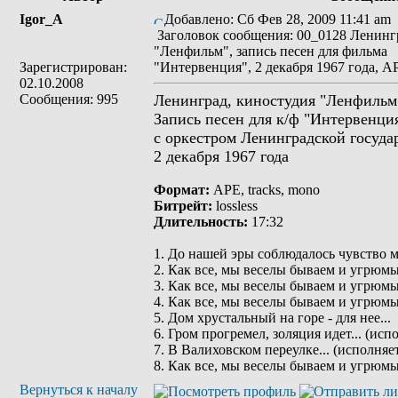
Igor_A
Добавлено: Сб Фев 28, 2009 11:41 am
Заголовок сообщения: 00_0128 Ленингр
"Ленфильм", запись песен для фильма
Зарегистрирован:
"Интервенция", 2 декабря 1967 года, A
02.10.2008
Сообщения: 995
Ленинград, киностудия "Ленфильм
Запись песен для к/ф "Интервенци
с оркестром Ленинградской госуд
2 декабря 1967 года
Формат:
APE, tracks, mono
Битрейт:
lossless
Длительность:
17:32
1. До нашей эры соблюдалось чувство м
2. Как все, мы веселы бываем и угрюмы.
3. Как все, мы веселы бываем и угрюмы.
4. Как все, мы веселы бываем и угрюмы.
5. Дом хрустальный на горе - для нее...
6. Гром прогремел, золяция идет... (ис
7. В Валиховском переулке... (исполня
8. Как все, мы веселы бываем и угрюмы.
Вернуться к началу