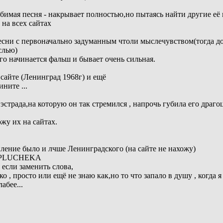
бимая песня - накрывает полностью,но пытаясь найти другие её
 на всех сайтах
есни с первоначально задуманным чтоли мыслечувством(тогда до
слью)
него начинается фальш и бывает очень сильная.
йте (Ленинград 1968г) и ещё
ните ...
 эстрада,на которую он так стремился , напрочь губила его дра
жу их на сайтах.
пление было и лчше Ленинградского (на сайте не нахожу)
A PLUCHEKA
 если заменить слова,
ко , просто или ещё не знаю как,но то что запало в душу , когда 
абее...