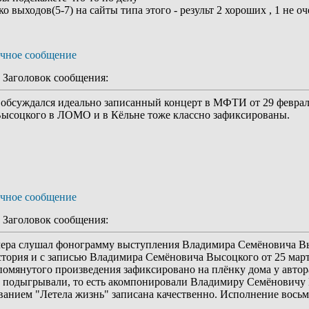
 выходов(5-7) на сайты типа этого - результ 2 хороших , 1 не оч
Заголовок сообщения:
е обсуждался идеально записанный концерт в МФТИ от 29 февраля
ысоцкого в ЛОМО и в Кёльне тоже классно зафиксированы.
Заголовок сообщения:
вчера слушал фонограмму выступления Владимира Семёновича Выс
история и с записью Владимира Семёновича Высоцкого от 25 март
помянутого произведения зафиксировано на плёнку дома у автора
 подыгрывали, то есть акомпонировали Владимиру Семёновичу В
ванием "Летела жизнь" записана качественно. Исполнение восьм