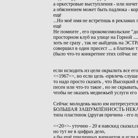
а оркестровые выступления - или ниче
а обяснением может быть падлюка - кор
ещё
...Но моё имя не встретишь в рекламах 
ещё
Не помните , его прокомсомольские "до
просторном клуб на улице на Горной ....
хоть не сразу , так не аыйдешь на ЭС
совершил в один присест ... а блатные 
(было что-то конкретнее этих сейчас н
если исходить из цели окрылить все ег
<<1967>>, но если цель -првлечь слуша
то надо просто сказать , что Высоцкий в
песен или что-то такое , но не скрывать
чтобы не оказать медвежьей услуги его 
Сейчас молодежь мало им интересуется 
БОЛЬШАЯ ЗАШУМЛЁННОСТЬ НЕК
типа пластинок (другая причина - его п
<<20>>- уточню - 20 я навскид сказал,се
но тут не в цифрах дело,
а бы ещё приличных вариантов и если в