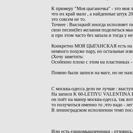
К примеру "Моя цыганочка" - это моя л
что их край мало , а найденные штук 20
это совсем не то.
Точнее : Высоцкий иногда исполняет п
свои песни(без желания поделиться мы
и при этом часто без запала и тогда у 
Конкретно МОЯ ЦЫГАНСКАЯ есть на са
немного похуже пару, но остальные изви
(Хочу заметить:
Особенно плохо с этим на пластинках -
Помню были записи на маге, но не нахо
С москва-одесса дело не лучше : высту
На записи K 60-LETIYU VALENTIN
он поёт на манер москва-одесса, так вот
то получиться именно то ,что надо - лег
В ленинградском исполнении темп посл
Или есть единомышленники - отзовись.