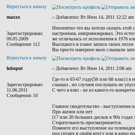
Вернуться к началу
maxxx
Добавлено: Вт Июн 14, 2011 12:22 am
Непонятно что вы хотели сказать этой 
Зарегистрирован:
настроения, импровизировал. Это есте
09.05.2009
же отличалась от исполнения в 1976 или
Сообщения: 112
Высоцкого в плане записи своих песен
Вы просто наверное мало слышали запи
Вернуться к началу
luboput
Добавлено: Вт Июн 14, 2011 2:08 am
З
Где-то в 65-67 году(5й или 6й класс) я 
Зарегистрирован:
слышал , но случаев послушать не упуск
11.06.2011
С чего я взял - не из какого-то конкрет
Сообщения: 10
Главное свидетельство - выступления н
При жизни или нет
(17 или 20 больших дисков в 90х годах 
Старательность просматривается.
Помните его выступление на телевидении
под гитару в своём кругу или в кино по