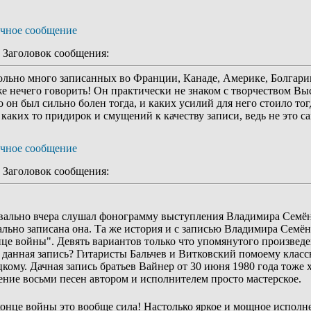
Заголовок сообщения:
ольно много записанных во Франции, Канаде, Америке, Болгарии
е нечего говорить! Он практически не знаком с творчеством Вы
он был сильно болен тогда, и каких усилий для него стоило тогд
 каких то придирок и смущений к качеству записи, ведь не это сам
!
Заголовок сообщения:
квально вчера слушал фонограмму выступления Владимира Семён
ально записана она. Та же история и с записью Владимира Семён
це войны". Девять вариантов только что упомянутого произведе
к данная запись? Гитаристы Бальчев и Витковский помоему клас
му. Дачная запись братьев Вайнер от 30 июня 1980 года тоже 
ение восьми песен автором и исполнителем просто мастерское.
конце войны это вообще сила! Настолько яркое и мощное исполн