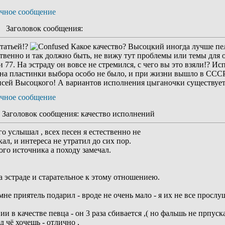
Заголовок сообщения:
статьей!?
Какое качество? Высоцкий иногда лучше пел 
ственно и так должно быть, не вижу тут проблемы или темы для
 77. На эстраду он вовсе не стремился, с чего вы это взяли!? Исп
 на пластинки выбора особо не было, и при жизни вышло в СССР
сей Высоцкого! А вариантов исполнения цыганочки существует
аголовок сообщения: качество исполнений
его услышал , всех песен я естественно не
ал, и интереса не утратил до сих пор.
ного источника а походу замечал.
а эстраде и старательное к этому отношениею.
мне приятель подарил - вроде не очень мало - я их не все просл
 в качестве певца - он 3 раза сбивается ,( но фальшь не прпускае
д чё хочешь - отлично ,