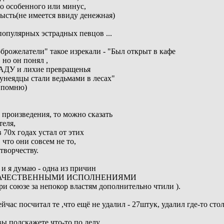
го особенного или минус,
ысть(не имеется ввиду денежная)
популярных эстрадных певцов ...
брожелатели" такое изрекали - "Был открыт в кафе
 но он понял ,
ТРАДУ и лихие превращенья
тунеядцы стали ведьмами в лесах"
е помню)
о произведения, то можно сказать
теля,
 70х годах устал от этих
, что они совсем не то,
творчеству.
и я думаю - одна из причин
АЧЕСТВЕННЫМИ ИСПОЛНЕНИЯМИ
ри союзе за непокор властям дополнительно чтили ).
йчас посчитал те ,что ещё не удалил - 27штук, удалил где-то сто
ы подскажете что-то по делу