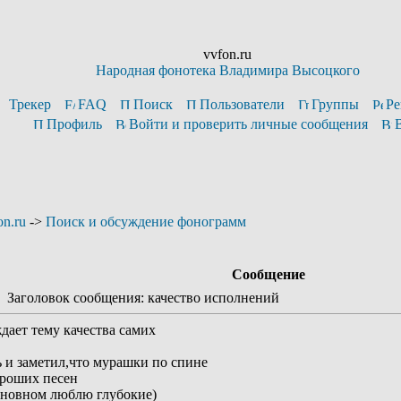
vvfon.ru
Народная фонотека Владимира Высоцкого
Трекер
FAQ
Поиск
Пользователи
Группы
Ре
Профиль
Войти и проверить личные сообщения
n.ru
->
Поиск и обсуждение фонограмм
Сообщение
Заголовок сообщения: качество исполнений
дает тему качества самих
 и заметил,что мурашки по спине
ороших песен
основном люблю глубокие)