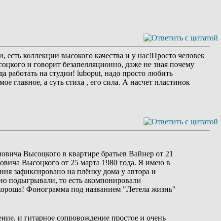
, есть коллекции высокого качества и у нас!Просто человек
соцкого и говорит безапелляционно, даже не зная почему
а работать на студии! luboput, надо просто любить
ое главное, а суть стиха , его сила. А насчет пластинок
овича Высоцкого в квартире братьев Вайнер от 21
овича Высоцкого от 25 марта 1980 года. Я имею в
ния зафиксировано на плёнку дома у автора и
сно подыгрывали, то есть акомпонировали
хороша! Фонограмма под названием "Летела жизнь"
ение, и гитарное сопровождение простое и очень