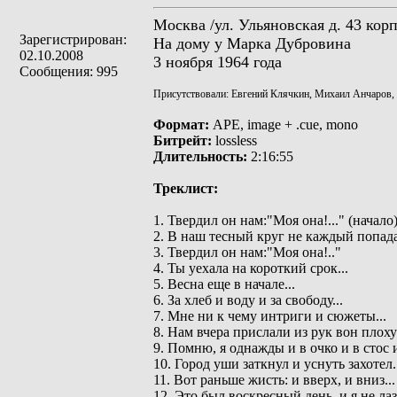
Москва /ул. Ульяновская д. 43 корп.
Зарегистрирован:
На дому у Марка Дубровина
02.10.2008
3 ноября 1964 года
Сообщения: 995
Присутствовали: Евгений Клячкин, Михаил Анчаров, 
Формат:
APE, image + .cue, mono
Битрейт:
lossless
Длительность:
2:16:55
Треклист:
1. Твердил он нам:"Моя она!..." (начало
2. В наш тесный круг не каждый попада
3. Твердил он нам:"Моя она!.."
4. Ты уехала на короткий срок...
5. Весна еще в начале...
6. За хлеб и воду и за свободу...
7. Мне ни к чему интриги и сюжеты...
8. Нам вчера прислали из рук вон плоху
9. Помню, я однажды и в очко и в стос и
10. Город уши заткнул и уснуть захотел.
11. Вот раньше жисть: и вверх, и вниз...
12. Это был воскресный день, и я не ла