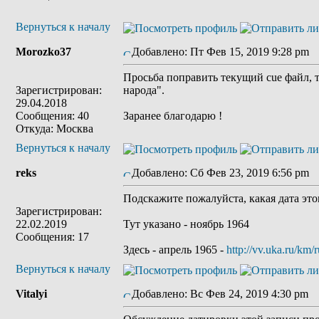
Вернуться к началу
Morozko37
Добавлено: Пт Фев 15, 2019 9:28 pm
З
Просьба поправить текущий cue файл, т
Зарегистрирован:
народа".
29.04.2018
Сообщения: 40
Заранее благодарю !
Откуда: Москва
Вернуться к началу
reks
Добавлено: Сб Фев 23, 2019 6:56 pm
З
Подскажите пожалуйста, какая дата это
Зарегистрирован:
22.02.2019
Тут указано - ноябрь 1964
Сообщения: 17
Здесь - апрель 1965 -
http://vv.uka.ru/km/
Вернуться к началу
Vitalyi
Добавлено: Вс Фев 24, 2019 4:30 pm
З