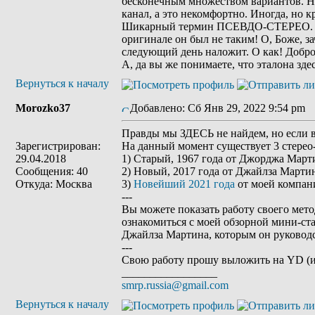
бесконечным множеством вариантов. Но
канал, а это некомфортно. Иногда, но к
Шикарный термин ПСЕВДО-СТЕРЕО. Долж
оригинале он был не таким! О, Боже, з
следующий день наложит. О как! Добро
А, да вы же понимаете, что эталона зде
Вернуться к началу
Morozko37
Добавлено: Сб Янв 29, 2022 9:54 pm
З
Правды мы ЗДЕСЬ не найдем, но если в
Зарегистрирован:
На данный момент существует 3 стерео-в
29.04.2018
1) Старый, 1967 года от Джорджа Март
Сообщения: 40
2) Новый, 2017 года от Джайлза Март
Откуда: Москва
3)
Новейший 2021 года
от моей компан
---
Вы можете показать работу своего мет
ознакомиться с моей обзорной мини-стат
Джайлза Мартина, которым он руководс
---
Свою работу прошу выложить на YD (и д
_________________
smrp.russia@gmail.com
Вернуться к началу