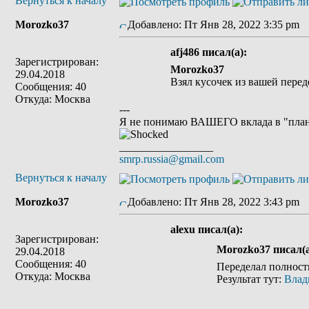
Вернуться к началу
Morozko37
Добавлено: Пт Янв 28, 2022 3:35 pm
З
afj486 писал(а):
Зарегистрирован:
Morozko37
29.04.2018
Взял кусочек из вашей перед
Сообщения: 40
Откуда: Москва
---
Я не понимаю ВАШЕГО вклада в "плане
_________________
smrp.russia@gmail.com
Вернуться к началу
Morozko37
Добавлено: Пт Янв 28, 2022 3:43 pm
З
alexu писал(а):
Зарегистрирован:
Morozko37 писал(а
29.04.2018
Сообщения: 40
Переделал полност
Откуда: Москва
Результат тут:
Влад