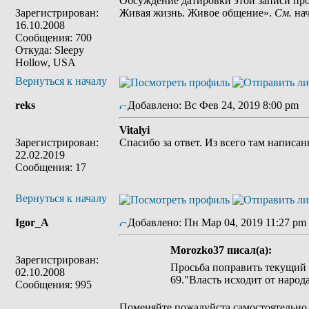
Обсуждение датировки этой записи про
Зарегистрирован:
Живая жизнь. Живое общение».
См.
нач
16.10.2008
Сообщения: 700
Откуда: Sleepy
Hollow, USA
Вернуться к началу
reks
Добавлено: Вс Фев 24, 2019 8:00 pm
З
Vitalyi
Зарегистрирован:
Спасибо за ответ. Из всего там написанн
22.02.2019
Сообщения: 17
Вернуться к началу
Igor_A
Добавлено: Пн Мар 04, 2019 11:27 pm
Morozko37 писал(а):
Зарегистрирован:
Просьба поправить текущий c
02.10.2008
69."Власть исходит от народа
Сообщения: 995
Поменяйте пожалуйста самостоятельно в 