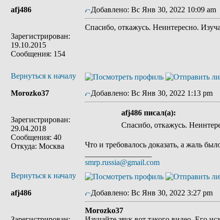
afj486
Добавлено: Вс Янв 30, 2022 10:09 am
Спасибо, откажусь. Неинтересно. Изуч
Зарегистрирован:
19.10.2015
Сообщения: 154
Вернуться к началу
Morozko37
Добавлено: Вс Янв 30, 2022 1:13 pm
З
afj486 писал(а):
Зарегистрирован:
Спасибо, откажусь. Неинтере
29.04.2018
Сообщения: 40
Что и требовалось доказать, а жаль был
Откуда: Москва
_________________
smrp.russia@gmail.com
Вернуться к началу
afj486
Добавлено: Вс Янв 30, 2022 3:27 pm
З
Morozko37
Зарегистрирован:
Изучайте звук вот такого видео. Его ис