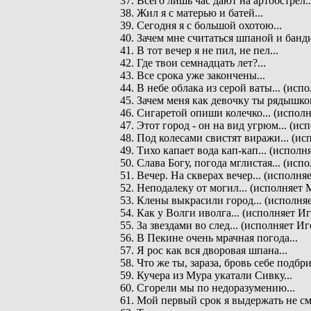
37. Всего лишь час дают на артобстрел..
38. Жил я с матерью и батей...
39. Сегодня я с большой охотою...
40. Зачем мне считаться шпаной и банди
41. В тот вечер я не пил, не пел...
42. Где твои семнадцать лет?...
43. Все срока уже закончены...
44. В небе облака из серой ваты... (ис
45. Зачем меня как девочку ты рядышко
46. Сигаретой опиши колечко... (испол
47. Этот город - он на вид угрюм... (и
48. Под колесами свистят виражи... (и
49. Тихо капает вода кап-кап... (испол
50. Слава Богу, погода мглистая... (ис
51. Вечер. На скверах вечер... (исполн
52. Неподалеку от могил... (исполняет
53. Клены выкрасили город... (исполня
54. Как у Волги иволга... (исполняет И
55. За звездами во след... (исполняет 
56. В Пекине очень мрачная погода...
57. Я рос как вся дворовая шпана...
58. Что же ты, зараза, бровь себе подбри
59. Кучера из Мура укатали Сивку...
60. Сгорели мы по недоразумению...
61. Мой первый срок я выдержать не смо