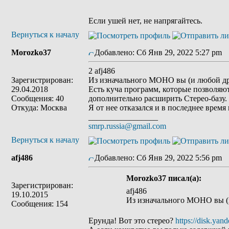
Если ушей нет, не напрягайтесь.
Вернуться к началу
Morozko37
Добавлено: Сб Янв 29, 2022 5:27 pm
З
2 afj486
Зарегистрирован:
Из изначального МОНО вы (и любой др
29.04.2018
Есть куча программ, которые позволяют
Сообщения: 40
дополнительно расширить Стерео-базу.
Откуда: Москва
Я от нее отказался и в последнее врем
_________________
smrp.russia@gmail.com
Вернуться к началу
afj486
Добавлено: Сб Янв 29, 2022 5:56 pm
З
Morozko37 писал(а):
Зарегистрирован:
afj486
19.10.2015
Из изначального МОНО вы (
Сообщения: 154
Ерунда! Вот это стерео?
https://disk.y