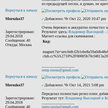
из предыдущей песни, я думаю, не крит
Вернуться к началу
Morozko37
Добавлено: Чт Окт 22, 2020 10:47 pm
Очень бережно и аккуратно почистил за
Зарегистрирован:
Результат здесь:
Владимир Высоцкий - За
29.04.2018
Магнет-ссылка для скачивания :
Сообщения: 40
Код:
Откуда: Москва
magnet:?xt=urn:btih:f2b1ebe8a59a0db
club.cc%3A2710%2F00005b70cf4813a
_________________
smrp.russia@gmail.com
Вернуться к началу
Morozko37
Добавлено: Чт Окт 14, 2021 5:08 pm
З
Переделал полностью релиз плюс добав
Зарегистрирован:
Результат тут:
Владимир Высоцкий и Ко. 
29.04.2018
_________________
Сообщения: 40
smrp.russia@gmail.com