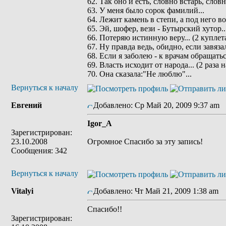
62. Так оно и есть, словно встарь, словн
63. У меня было сорок фамилий...
64. Лежит камень в степи, а под него вод
65. Эй, шофер, вези - Бутырский хутор..
66. Потеряю истинную веру... (2 куплет
67. Ну правда ведь, обидно, если завязал
68. Если я заболею - к врачам обращаться
69. Власть исходит от народа... (2 раза 
70. Она сказала:"Не люблю"...
Вернуться к началу
Евгений
Добавлено: Ср Май 20, 2009 9:37 am
З
Igor_A
Зарегистрирован:
23.10.2008
Огромное Спасибо за эту запись!
Сообщения: 342
Вернуться к началу
Vitalyi
Добавлено: Чт Май 21, 2009 1:38 am
З
Спасибо!!
Зарегистрирован: