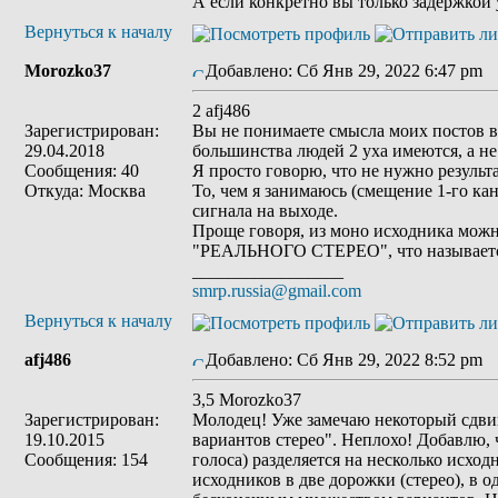
А если конкретно вы только задержкой 
Вернуться к началу
Morozko37
Добавлено: Сб Янв 29, 2022 6:47 pm
З
2 afj486
Зарегистрирован:
Вы не понимаете смысла моих постов в
29.04.2018
большинства людей 2 уха имеются, а не 
Сообщения: 40
Я просто говорю, что не нужно результ
Откуда: Москва
То, чем я занимаюсь (смещение 1-го к
сигнала на выходе.
Проще говоря, из моно исходника можн
"РЕАЛЬНОГО СТЕРЕО", что называется 
_________________
smrp.russia@gmail.com
Вернуться к началу
afj486
Добавлено: Сб Янв 29, 2022 8:52 pm
З
3,5 Morozko37
Зарегистрирован:
Молодец! Уже замечаю некоторый сдвиг:
19.10.2015
вариантов стерео". Неплохо! Добавлю,
Сообщения: 154
голоса) разделяется на несколько исхо
исходников в две дорожки (стерео), в о