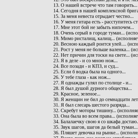
13. О нашей встрече что там говорить...
14. Сегодня в нашей комплексной брига
15. За меня невеста отрыдает честно...
16. У меня гитара есть - расступитесь ст
17. Мне этот бой не забыть нипочем...
18. Очень серый в городе туман... (ис
19. Мимо ристалищ, калищ... (исполня
20. Весною каждый роится улей.... (ис
21. Рост у меня не больше валенка... 
22. Нет причин для тоски на свете... 
23. Я в деле - и со мною нож...
24. Все позади - и КПЗ, и суд...
25. Если б водка была на одного...
26. У тебе глаза - как нож...
27. Я однажды гулял по столице - и...
28. Я был душой дурного общества...
29. Красное, зеленое...
30. Я женщин не бил до семнадцати лет.
31. Я был слесарь шестого разряда...
32. Скребут моторы тишину... (исполн
33. Она была во всем права... (исполн
34. Балалаечку свою я со шкафа достаю
35. Звук шагов, шагов да белый туман.
36. Пляшет девочка на рынке... (испол