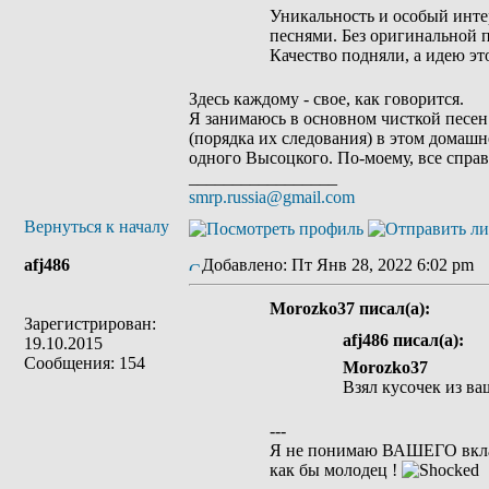
Уникальность и особый интер
песнями. Без оригинальной по
Качество подняли, а идею эт
Здесь каждому - свое, как говорится.
Я занимаюсь в основном чисткой песен
(порядка их следования) в этом домашне
одного Высоцкого. По-моему, все справ
_________________
smrp.russia@gmail.com
Вернуться к началу
afj486
Добавлено: Пт Янв 28, 2022 6:02 pm
З
Morozko37 писал(а):
Зарегистрирован:
afj486 писал(а):
19.10.2015
Сообщения: 154
Morozko37
Взял кусочек из ва
---
Я не понимаю ВАШЕГО вклад
как бы молодец !