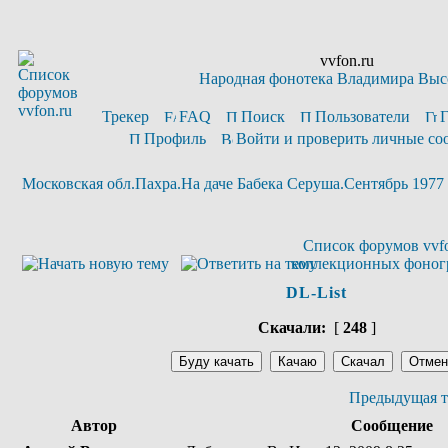
vvfon.ru
Народная фонотека Владимира Выс
Трекер
FAQ
Поиск
Пользователи
Профиль
Войти и проверить личные с
Московская обл.Пахра.На даче Бабека Серуша.Сентябрь 1977
Список форумов vvfo
коллекционных фоног
DL-List
Скачали:
[
248
]
Предыдущая т
Автор
Сообщение