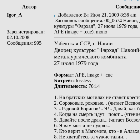
Автор
Сообщени
Igor_A
Добавлено: Вт Июл 21, 2009 8:36 am
Заголовок сообщения: 00_0674 Навои,
культуры "Фархад", 27 июля 1979 года, 
Зарегистрирован:
APE (image + .cue), mono
02.10.2008
Сообщения: 995
Узбекская ССР, г. Навои
Дворец культуры "Фархад" Навоийс
металлургического комбината
27 июля 1979 года
Формат:
APE, image + .cue
Битрейт:
lossless
Длительность:
76:14
1. На братских могилах не ставят кресто
2. Сороковые, роковые... (читает Всево
3. - Рядовой Борисов! - Я! - Давай, как б
4. Когда на смерть идут - поют... (чтени
5. Давайте после драки... (читает Всев
6. Я вам мозги не пудрю...
7. Кто верит в Магомета, кто - в Аллаха,
8. Не хватайтесь за чужие талии...