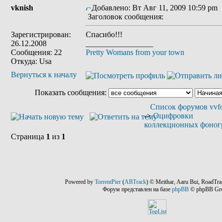
vknish
Добавлено: Вт Авг 11, 2009 10:59 pm
Заголовок сообщения:
Зарегистрирован:
Спасибо!!!
26.12.2008
_________________
Сообщения: 22
Pretty Womans from your town
Откуда: Usa
Вернуться к началу
Показать сообщения:
Список форумов vvfo
->
Оцифровки
коллекционных фоног
Страница
1
из
1
Powered by
TorrentPier
(
ABTrack
) © Meithar, Aaru Bui, RoadTra
Форум представлен на базе
phpBB
© phpBB Gr