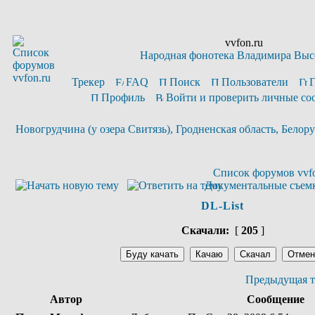
vvfon.ru
Народная фонотека Владимира Выс
Трекер
FAQ
Поиск
Пользователи
Профиль
Войти и проверить личные с
Новогрудчина (у озера Свитязь), Гродненская область, Белорусс
Список форумов vvfo
Документальные съем
DL-List
Скачали:
[
205
]
Предыдущая т
Автор
Сообщение