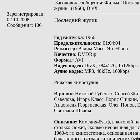
Заголовок сообщения: Фильм "Послед
жулик" (1966), DivX
Зарегистрирован:
02.10.2008
Последний жулик
Сообщения: 106
Год выпуска
: 1966
Продолжительность:
01:04:04
Режиссер:
Вадим Масс, Ян Эбнер
Качество:
DVDRip
Формат:
AVI
Видео кодек:
DivX, 784x576, 1512kbps
Аудио кодек:
MP3, 48kHz, 160kbps
Рижская киностудия
В ролях:
Николай Губенко, Сергей Фил
Савелова, Игорь Класс, Борис Сичкин,
Анастасия Георгиевская, Олег Попов, Е
Светлана Швайко
Описание:
Комедия-буфф, в которой на
столько сюжет, сколько необычная для 
1960-х гг. киноэстетика, основанная н
балаганного театра и сатирических буфф