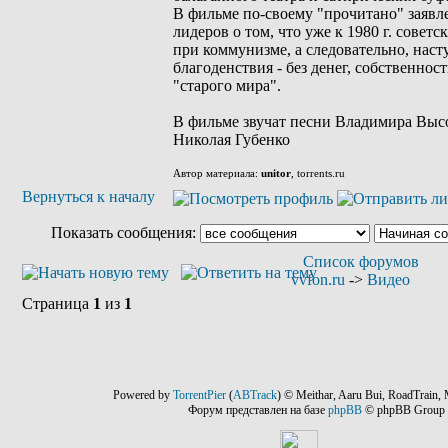
В фильме по-своему "прочитано" заяв
лидеров о том, что уже к 1980 г. совет
при коммунизме, а следовательно, наст
благоденствия - без денег, собственнос
"старого мира".
В фильме звучат песни Владимира Выс
Николая Губенко
Автор материала:
unitor
, torrents.ru
Вернуться к началу
Показать сообщения:
Список форумов
vvfon.ru
->
Видео
Страница
1
из
1
Powered by
TorrentPier
(
ABTrack
) © Meithar, Aaru Bui, RoadTrain, 
Форум представлен на базе
phpBB
© phpBB Group