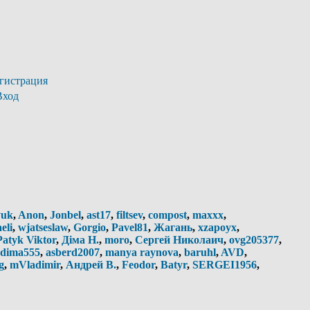
гистрация
Вход
yuk
,
Anon
,
Jonbel
,
ast17
,
filtsev
,
compost
,
maxxx
,
aeli
,
wjatseslaw
,
Gorgio
,
Pavel81
,
Жагань
,
xzapoyx
,
Patyk Viktor
,
Діма Н.
,
moro
,
Сергей Николаич
,
ovg205377
,
dima555
,
asberd2007
,
manya raynova
,
baruhl
,
AVD
,
g
,
mVladimir
,
Андрей В.
,
Feodor
,
Batyr
,
SERGEI1956
,