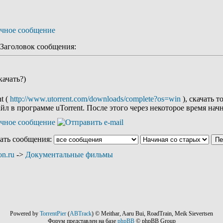
аголовок сообщения:
качать?)
t (
http://www.utorrent.com/downloads/complete?os=win
), скачать 
л в программе uTorrent. После этого через некоторое время нач
ать сообщения:
n.ru
->
Документальные фильмы
Powered by
TorrentPier
(
ABTrack
) © Meithar, Aaru Bui, RoadTrain, Meik Sievertsen
Форум представлен на базе
phpBB
© phpBB Group