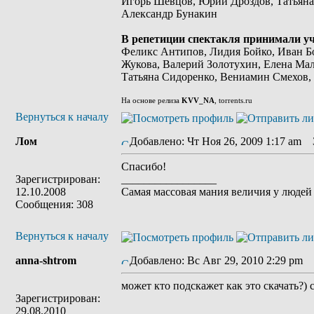
Игорь Шевцов, Юрий Дроздов, Татьяна
Александр Бунакин
В репетиции спектакля принимали уч
Феликс Антипов, Лидия Бойко, Иван Бо
Жукова, Валерий Золотухин, Елена Ма
Татьяна Сидоренко, Вениамин Смехов
На основе релиза
KVV_NA
, torrents.ru
Вернуться к началу
Лом
Добавлено: Чт Ноя 26, 2009 1:17 am
З
Cпасибо!
Зарегистрирован:
_________________
12.10.2008
Cамая массовая мания величия у людей 
Сообщения: 308
Вернуться к началу
anna-shtrom
Добавлено: Вс Авг 29, 2010 2:29 pm
З
может кто подскажет как это скачать?)
Зарегистрирован:
29.08.2010