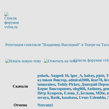
Репетиция спектакля "Владимир Высоцкий" в Театре на Тага
Список форумов vvfo
polark
,
Андрей 10
,
Igor_A
,
babay
,
pjotr
,
T
куликов Виктор
,
admiral2008
,
lizar70
,
lic
tamaraioss
,
Teddy-Picker
,
Дмитрий Перм
Скачали
Борис Викторович
,
oleg968
,
Anthony
,
gen
Пётр Купреев
,
Елена_Г
,
Белкин
,
MDie
,
m
sovaya
,
Basik
,
kasabasa
,
Ursus Uziemblo
,
Отмена
Nezvanyi