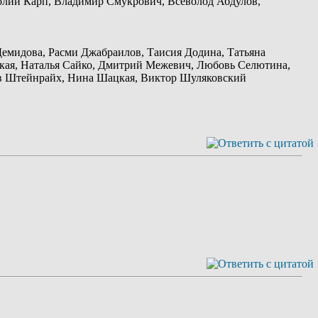
олий Карп, Владимир Смукрович, Всеволод Абдулов,
Демидова, Расми Джабраилов, Таисия Додина, Татьяна
кая, Наталья Сайко, Дмитрий Межевич, Любовь Селютина,
ев Штейнрайх, Нина Шацкая, Виктор Шуляковский