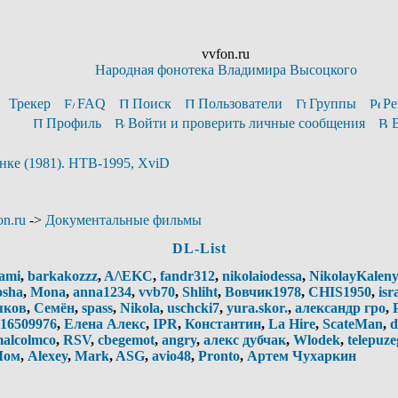
vvfon.ru
Народная фонотека Владимира Высоцкого
Трекер
FAQ
Поиск
Пользователи
Группы
Ре
Профиль
Войти и проверить личные сообщения
нке (1981). НТВ-1995, XviD
n.ru
->
Документальные фильмы
DL-List
ami
,
barkakozzz
,
A/\EKC
,
fandr312
,
nikolaiodessa
,
NikolayKalen
osha
,
Mona
,
anna1234
,
vvb70
,
Shliht
,
Вовчик1978
,
CHIS1950
,
isr
яков
,
Семён
,
spass
,
Nikola
,
uschcki7
,
yura.skor.
,
александр гро
,
16509976
,
Елена Алекс
,
IPR
,
Константин
,
La Hire
,
ScateMan
,
d
alcolmco
,
RSV
,
cbegemot
,
angry
,
алекс дубчак
,
Wlodek
,
telepuze
Лом
,
Alexey
,
Mark
,
ASG
,
avio48
,
Pronto
,
Артем Чухаркин