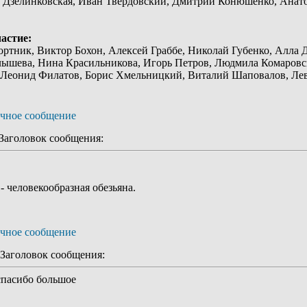
 Дзелинковская, Иван Твердовский, Дмитрий Конюшенко, Анат
астие:
ртник, Виктор Бохон, Алексей Граббе, Николай Губенко, Aллa 
лышева, Нина Красильникова, Игорь Петров, Людмила Комаровс
, Леонид Филатов, Борис Хмельницкий, Виталий Шаповалов, Л
аголовок сообщения:
- человекообразная обезьяна.
аголовок сообщения:
 спасибо большое