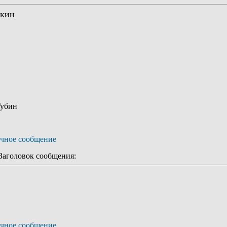
якин
Губин
аголовок сообщения: