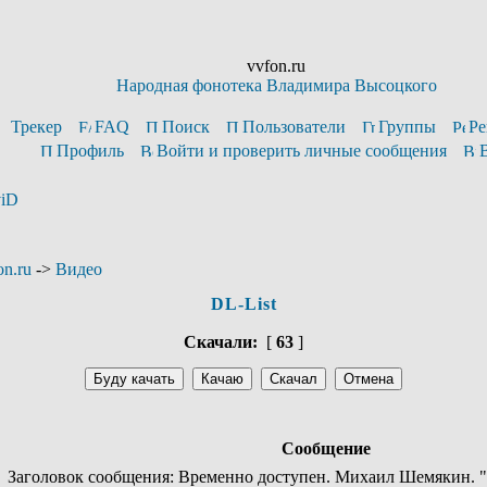
vvfon.ru
Народная фонотека Владимира Высоцкого
Трекер
FAQ
Поиск
Пользователи
Группы
Ре
Профиль
Войти и проверить личные сообщения
viD
n.ru
->
Видео
DL-List
Скачали:
[
63
]
Сообщение
Заголовок сообщения: Временно доступен. Михаил Шемякин. "