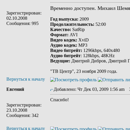
Временно доступен. Михаил Шем
Зарегистрирован:
02.10.2008
Год выпуска:
2009
Сообщения: 995
Продолжительность:
52:00
Качество:
SatRip
Формат:
AVI
Видео кодек:
XviD
Аудио кодек:
MP3
Видео битрейт:
1296kbps, 640х480
Аудио битрейт
: 128kbps, 48KHz
Ведущие:
Дмитрий Дибров, Дмитрий 
"ТВ Центр", 23 ноября 2009 года.
Вернуться к началу
Евгений
Добавлено: Чт Дек 03, 2009 1:56 am
З
Спасибо!
Зарегистрирован:
23.10.2008
Сообщения: 342
Вернуться к началу