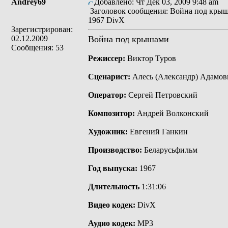
Andrey69
Добавлено: Чт Дек 03, 2009 9:48 am
Заголовок сообщения: Война под кры
1967 DivX
Зарегистрирован:
02.12.2009
Война под крышами
Сообщения: 53
Режиссер:
Виктор Туров
Сценарист:
Алесь (Александр) Адамов
Оператор:
Сергей Петровский
Композитор:
Андрей Волконский
Художник:
Евгений Ганкин
Производство:
Беларусьфильм
Год выпуска:
1967
Длитeльнocть
1:31:06
Видео кодек:
DivX
Аудио кодек:
MP3