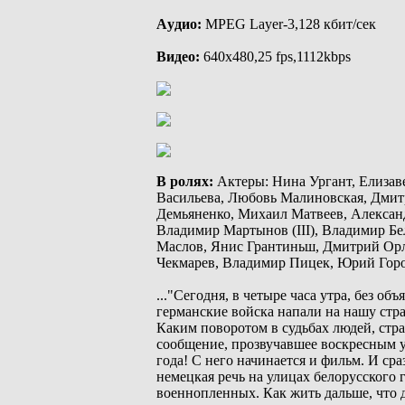
Аyдиo:
MPEG Layer-3,128 кбит/ceк
Bидeo:
640х480,25 fps,1112kbps
В ролях:
Актеры: Нина Ургант, Елизаве
Васильева, Любовь Малиновская, Дмит
Демьяненко, Михаил Матвеев, Александр
Владимир Мартынов (III), Владимир Б
Маслов, Янис Грантиньш, Дмитрий Орло
Чекмарев, Владимир Пицек, Юрий Гор
..."Сегодня, в четыре часа утра, без об
германские войска напали на нашу стран
Каким поворотом в судьбах людей, стр
сообщение, прозвучавшее воскресным 
года! С него начинается и фильм. И сра
немецкая речь на улицах белорусского 
военнопленных. Как жить дальше, что 