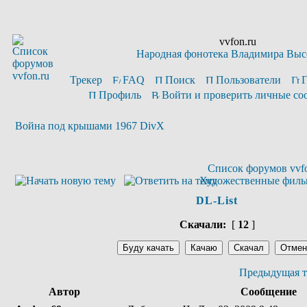
vvfon.ru
Народная фонотека Владимира Выс
Трекер
FAQ
Поиск
Пользователи
Профиль
Войти и проверить личные с
Война под крышами 1967 DivX
Список форумов vvfo
Художественные фил
DL-List
Скачали:
[
12
]
Предыдущая т
Автор
Сообщение