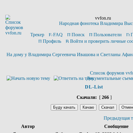
vvfon.ru
Народная фонотека Владимира Выс
Трекер
FAQ
Поиск
Пользователи
Профиль
Войти и проверить личные с
На дому у Владимира Сергеевича Ивашова и Светланы Афан
Список форумов vvfo
Документальные съем
DL-List
Скачали:
[
266
]
Предыдущая т
Автор
Сообщение