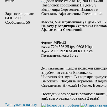
mufic
Добавлено: Вт Авг 18, 2009 1:14 am
Заголовок сообщения: На дому у
Владимира Сергеевича Ивашова и
Зарегистрирован:
Светланы Афанасьевны Светличной.
04.01.2009
Сообщения: 56
Москва, /2-я Фрунзенская ул. дом 7 кв. 12.
На дому у Владимира Сергеевича Ивашов
Афанасьевны Светличной.
MPEG2
Формат:
720x576 25 fps, 9608 Kbps
Видео:
AC3 192 Kbs 48 KHz 2 ch
Аудио:
15:23
Продолжительность:
Кадры польской кинохр
Доп. информация:
зарубежная съемка Высоцкого.
Частично без звука. В квартире присут
Высоцкий, Людмила Абрамова, Владим
Светличная, Николай Губенко, Всеволо
Последний раз редактировалось: mufic (
am), всего редактировалось 2 раз(а)
Вернуться к началу