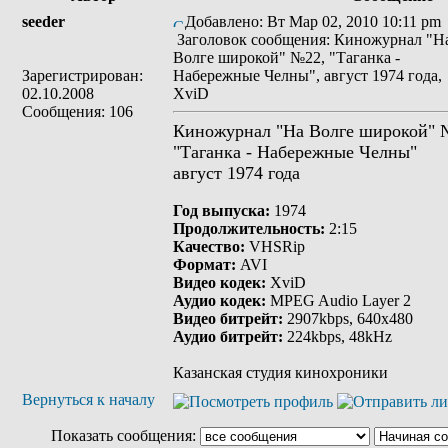
seeder
Добавлено: Вт Мар 02, 2010 10:11 pm
Заголовок сообщения: Киножурнал "Н
Волге широкой" №22, "Таганка -
Зарегистрирован:
Набережные Челны", август 1974 года,
02.10.2008
XviD
Сообщения: 106
Киножурнал "На Волге широкой" 
"Таганка - Набережные Челны"
август 1974 года
Год выпуска:
1974
Продолжительность:
2:15
Качество:
VHSRip
Формат:
AVI
Видео кодек:
XviD
Аудио кодек:
MPEG Audio Layer 2
Видео битрейт:
2907kbps, 640х480
Аудио битрейт:
224kbps, 48kHz
Казанская студия кинохроники
Вернуться к началу
Показать сообщения: