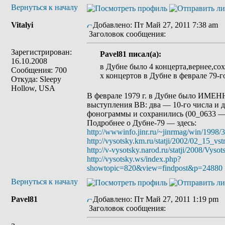
Вернуться к началу
Vitalyi
Добавлено: Пт Май 27, 2011 7:38 am
Заголовок сообщения:
Зарегистрирован:
Pavel81 писал(а):
16.10.2008
в Дубне было 4 концерта,вернее,со
Сообщения: 700
х концертов в Дубне в феврале 79-г
Откуда: Sleepy
Hollow, USA
В феврале 1979 г. в Дубне было ИМЕН
выступления ВВ: два — 10-го числа и д
фонограммы и сохранились (00_0633 —
Подробнее о Дубне-79 — здесь:
http://wwwinfo.jinr.ru/~jinrmag/win/1998/3
http://vysotsky.km.ru/statji/2002/02_15_vst
http://v-vysotsky.narod.ru/statji/2008/Vys
http://vysotsky.ws/index.php?
showtopic=820&view=findpost&p=24880
Вернуться к началу
Pavel81
Добавлено: Пт Май 27, 2011 1:19 pm
Заголовок сообщения: