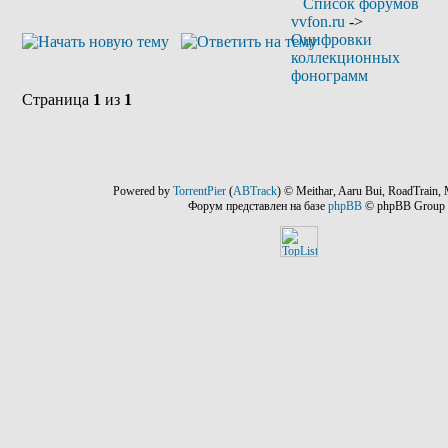
Список форумов
vvfon.ru
->
Оцифровки
коллекционных
фонограмм
Страница
1
из
1
Powered by
TorrentPier
(
ABTrack
) © Meithar, Aaru Bui, RoadTrain, 
Форум представлен на базе
phpBB
© phpBB Group