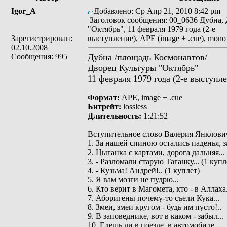
Igor_A
Добавлено: Ср Апр 21, 2010 8:42 pm
Заголовок сообщения: 00_0636 Дубна,
"Октябрь", 11 февраля 1979 года (2-е
Зарегистрирован:
выступление), APE (image + .cue), mono
02.10.2008
Сообщения: 995
Дубна /площадь Космонавтов/
Дворец Культуры "Октябрь"
11 февраля 1979 года (2-е выступл
Формат:
APE, image + .cue
Битрейт:
lossless
Длительность:
1:21:52
Вступительное слово Валерия Янклови
1. За нашей спиною остались паденья, з
2. Цыганка с картами, дорога дальняя...
3. - Разломали старую Таганку... (1 купл
4. - Кузьма! Андрей!.. (1 куплет)
5. Я вам мозги не пудрю...
6. Кто верит в Магомета, кто - в Аллаха.
7. Аборигены почему-то съели Кука...
8. Змеи, змеи кругом - будь им пусто!..
9. В заповеднике, вот в каком - забыл...
10. Едешь ли в поезде, в автомобиле...