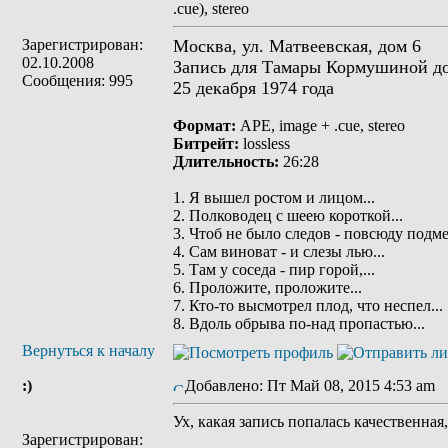
.cue), stereo
Зарегистрирован:
Москва, ул. Матвеевская, дом 6
02.10.2008
Запись для Тамары Кормушиной д
Сообщения: 995
25 декабря 1974 года
Формат:
APE, image + .cue, stereo
Битрейт:
lossless
Длительность:
26:28
1. Я вышел ростом и лицом...
2. Полководец с шеею короткой...
3. Чтоб не было следов - повсюду подмел
4. Сам виноват - и слезы лью...
5. Там у соседа - пир горой,...
6. Проложите, проложите...
7. Кто-то высмотрел плод, что неспел...
8. Вдоль обрыва по-над пропастью...
Вернуться к началу
:)
Добавлено: Пт Май 08, 2015 4:53 am
З
Ух, какая запись попалась качественная
Зарегистрирован: