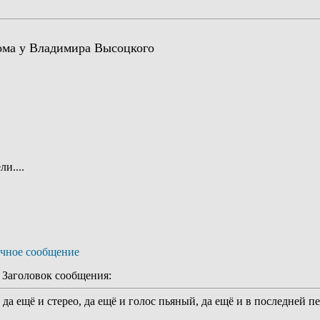
ома у Владимира Высоцкого
и....
аголовок сообщения:
, да ещё и стерео, да ещё и голос пьяный, да ещё и в последней п