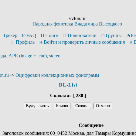
vvfon.ru
Народная фонотека Владимира Высоцкого
Трекер
FAQ
Поиск
Пользователи
Группы
Ре
Профиль
Войти и проверить личные сообщения
, APE (image + .cue), stereo
n.ru
->
Оцифровки коллекционных фонограмм
DL-List
Скачали:
[
280
]
Сообщение
Заголовок сообщения: 00_0452 Москва, для Тамары Кормушиной,