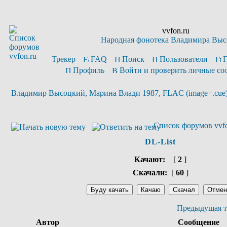
vvfon.ru
Народная фонотека Владимира Выс
Трекер
FAQ
Поиск
Пользователи
Профиль
Войти и проверить личные с
Владимир Высоцкий, Марина Влади 1987, FLAC (image+.cue),
Список форумов vvfo
DL-List
Качают:
[
2
]
Скачали:
[
60
]
Предыдущая т
Автор
Сообщение