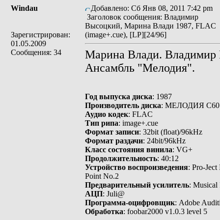
Windau
Добавлено: Сб Янв 08, 2011 7:42 pm
Заголовок сообщения: Владимир
Высоцкий, Марина Влади 1987, FLAC
Зарегистрирован:
(image+.cue), [LP][24/96]
01.05.2009
Сообщения: 34
Марина Влади. Владимир
Ансамбль "Мелодия".
Год выпуска диска
: 1987
Производитель диска
: МЕЛОДИЯ С60 
Аудио кодек
: FLAC
Тип рипа
: image+.cue
Формат записи
: 32bit (float)/96kHz
Формат раздачи
: 24bit/96kHz
Класс состояния винила
: VG+
Продолжительность
: 40:12
Устройство воспроизведения
: Pro-Ject
Point No.2
Предварительный усилитель
: Musical
АЦП
: Juli@
Программа-оцифровщик
: Adobe Audit
Обработка
: foobar2000 v1.0.3 level 5