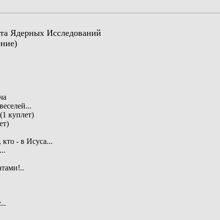
та Ядерных Исследований
ение)
ча
веселей...
 (1 куплет)
ет)
кто - в Исуса...
..
тами!..
..