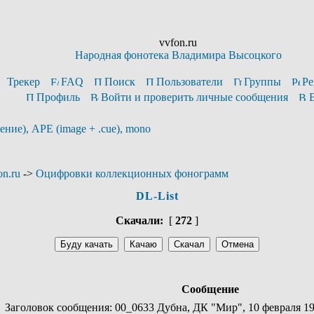
vvfon.ru
Народная фонотека Владимира Высоцкого
Трекер
FAQ
Поиск
Пользователи
Группы
Ре
Профиль
Войти и проверить личные сообщения
ние), APE (image + .cue), mono
n.ru
->
Оцифровки коллекционных фонограмм
DL-List
Скачали:
[
272
]
Сообщение
Заголовок сообщения: 00_0633 Дубна, ДК "Мир", 10 февраля 197