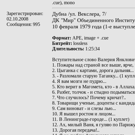
.cue), mono
Зарегистрирован:
Дубна /ул. Векслера, 7/
02.10.2008
ДК "Мир" Объединенного Институ
Сообщения: 995
10 февраля 1979 года (1-е выступл
Формат:
APE, image + .cue
Битрейт:
lossless
Длительность:
1:25:34
Вступительное слово Валерия Янклови
1. Пожары над страной все выше, ярче, 
2. Цыганка с картами, дорога дальняя...
3. - Разломали старую Таганку... (1 купл
4. Я вам мозги не пудрю...
5. Кто верит в Магомета, кто - в Аллаха, 
6. Разбег, толчок - и стыдно подыматься.
7. Что случилось? Почему кричат?..
8. Товарищи ученые, доценты с кандида
9. Сам виноват - и слезы лью...
10. Я вышел ростом и лицом...
11. В Ленинграде-городе... (1 куплет)
12. Ах, милый Ваня, я гуляю по Парижу.
13. Дорогая передача!..