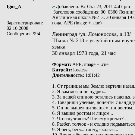
Igor_A
Добавлено: Вс Окт 23, 2011 4:47 pm
Заголовок сообщения: 00_0360 Ленинг
Английская школа №213, 30 января 197
Зарегистрирован:
года, APE (image + .cue)
02.10.2008
Сообщения: 994
Ленинград /ул. Ломоносова, д.13/
Школа № 213 с углублённым изуче
языка
30 января 1973 года, 21 час
Формат:
APE, image + .cue
Битрейт:
lossless
Длительность:
1:01:42
1. От границы мы Землю вертели назад.
2. Я вам мозги не пудрю...
3. За нашей спиною остались паденья, з
4. Товарищи ученые, доценты с кандида
5. Он не вышел ни званьем, ни ростом..
6. Я вышел ростом и лицом...
7. Что случилось? Почему кричат?..
8. Разбег, толчок - и стыдно подыматься.
9. Я бегу, бегу... топчу, скользя...
10. Вдоль обрыва по-над пропастью по 