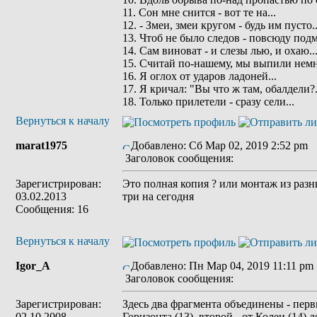
11. Сон мне снится - вот те на...
12. - Змеи, змеи кругом - будь им пусто..
13. Чтоб не было следов - повсюду подм
14. Сам виноват - и слезы лью, и охаю..
15. Cчитай по-нашему, мы выпили немн
16. Я оглох от ударов ладоней...
17. Я кричал: "Вы что ж там, обалдели?.
18. Только прилетели - сразу сели...
Вернуться к началу
marat1975
Добавлено: Сб Мар 02, 2019 2:52 pm
Заголовок сообщения:
Зарегистрирован:
Это полная копия ? или монтаж из разн
03.02.2013
три на сегодня
Сообщения: 16
Вернуться к началу
Igor_A
Добавлено: Пн Мар 04, 2019 11:11 pm
Заголовок сообщения:
Зарегистрирован:
Здесь два фрагмента объединены - перв
02.10.2008
Горизонта (13), второй - от Колеи (14) 