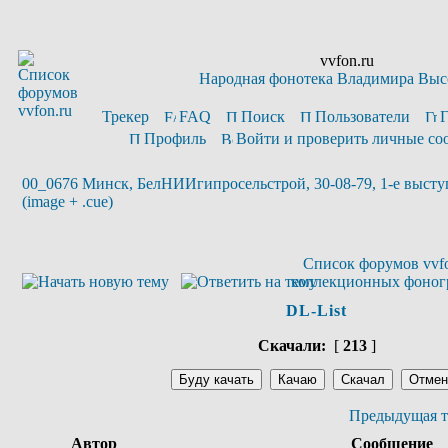
vvfon.ru
Народная фонотека Владимира Выс
Трекер
FAQ
Поиск
Пользователи
Профиль
Войти и проверить личные с
00_0676 Минск, БелНИИгипросельстрой, 30-08-79, 1-е высту
(image + .cue)
Список форумов vvfo
коллекционных фоног
DL-List
Скачали:
[
213
]
Предыдущая т
Автор
Сообщение