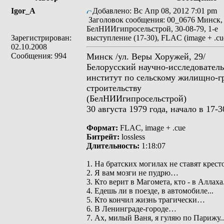
Igor_A
Добавлено: Вс Апр 08, 2012 7:01 pm
Заголовок сообщения: 00_0676 Минск,
БелНИИгипросельстрой, 30-08-79, 1-е
Зарегистрирован:
выступление (17-30), FLAC (image + .cu
02.10.2008
Сообщения: 994
Минск /ул. Веры Хоружей, 29/
Белорусский научно-исследовател
институт по сельскому жилищно-г
строительству
(БелНИИгипросельстрой)
30 августа 1979 года, начало в 17-3
Формат:
FLAC, image + .cue
Битрейт:
lossless
Длительность:
1:18:07
1. На братских могилах не ставят кресто
2. Я вам мозги не пудрю…
3. Кто верит в Магомета, кто - в Аллаха.
4. Едешь ли в поезде, в автомобиле...
5. Кто кончил жизнь трагически…
6. В Ленинграде-городе…
7. Ах, милый Ваня, я гуляю по Парижу..