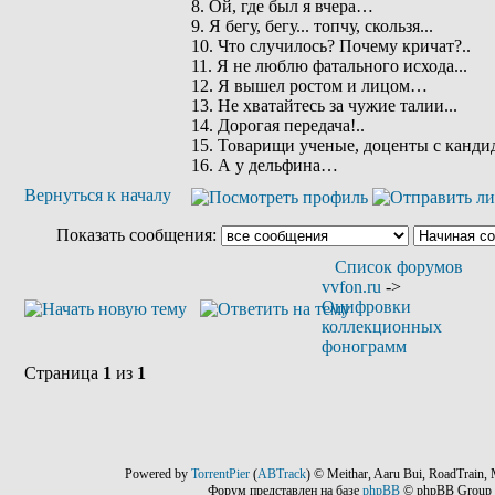
8. Ой, где был я вчера…
9. Я бегу, бегу... топчу, скользя...
10. Что случилось? Почему кричат?..
11. Я не люблю фатального исхода...
12. Я вышел ростом и лицом…
13. Не хватайтесь за чужие талии...
14. Дорогая передача!..
15. Товарищи ученые, доценты с кандид
16. А у дельфина…
Вернуться к началу
Показать сообщения:
Список форумов
vvfon.ru
->
Оцифровки
коллекционных
фонограмм
Страница
1
из
1
Powered by
TorrentPier
(
ABTrack
) © Meithar, Aaru Bui, RoadTrain, 
Форум представлен на базе
phpBB
© phpBB Group