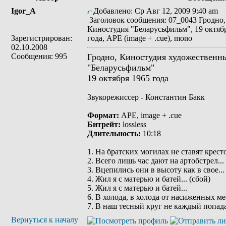
Igor_A
Добавлено: Ср Авг 12, 2009 9:40 am
Заголовок сообщения: 07_0043 Гродно,
Киностудия "Беларусьфильм", 19 октяб
Зарегистрирован:
года, APE (image + .cue), mono
02.10.2008
Сообщения: 995
Гродно, Киностудия художественн
"Беларусьфильм"
19 октября 1965 года
Звукорежиссер - Константин Бакк
Формат:
APE, image + .cue
Битрейт:
lossless
Длительность:
10:18
1. На братских могилах не ставят кресто
2. Всего лишь час дают на артобстрел...
3. Вцепились они в высоту как в свое...
4. Жил я с матерью и батей... (сбой)
5. Жил я с матерью и батей...
6. В холода, в холода от насиженных мес
7. В наш тесный круг не каждый попада
Вернуться к началу