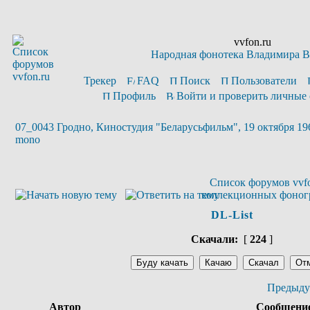
vvfon.ru
Народная фонотека Владимира 
Трекер
FAQ
Поиск
Пользователи
Профиль
Войти и проверить личные
07_0043 Гродно, Киностудия "Беларусьфильм", 19 октября 1965
mono
Список форумов vvfo
коллекционных фоног
DL-List
Скачали:
[
224
]
Предыду
Автор
Сообщени