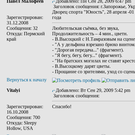
Павел Малофеев
Добавлено: Пн Сен 28, 2009 6:47 pm
Заголовок сообщения: г.Запорожье, Ук
Дворец спорта "Юность", 28 апреля -01
Зарегистрирован:
года
31.12.2008
Сообщения: 32
Любительская съёмка, без звука,
Откуда: Пермский
Продолжительность – 4 мин., цветн.
край
- В.Высоцкий с Н.Тамразовым на сцене
- "А у дельфина взрезано брюхо винтом.
- "Дорогая передача..." (фрагмент).
- "Я бегу, бегу, бегу..." (фрагмент).
- "На братских могилах не ставят кресто
- В.Высоцкому дарят цветы.
- Прощание со зрителями, уход со сцен
Вернуться к началу
Vitalyi
Добавлено: Вт Сен 29, 2009 5:42 pm
Заголовок сообщения:
Зарегистрирован:
Спасибо!
16.10.2008
Сообщения: 700
Откуда: Sleepy
Hollow, USA