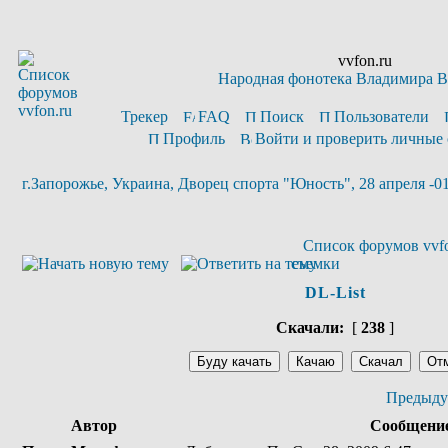
vvfon.ru
Народная фонотека Владимира 
Трекер
FAQ
Поиск
Пользователи
Профиль
Войти и проверить личные
г.Запорожье, Украина, Дворец спорта "Юность", 28 апреля -01
Список форумов vvfo
съемки
DL-List
Скачали:
[
238
]
Предыду
Автор
Сообщени