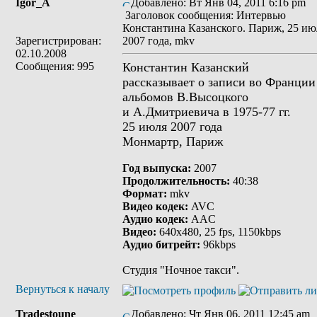
Igor_A
Добавлено: Вт Янв 04, 2011 6:16 pm
Заголовок сообщения: Интервью
Константина Казанского. Париж, 25 ию
Зарегистрирован:
2007 года, mkv
02.10.2008
Сообщения: 995
Константин Казанский
рассказывает о записи во Франции
альбомов В.Высоцкого
и А.Дмитриевича в 1975-77 гг.
25 июля 2007 года
Монмартр, Париж
Год выпуска:
2007
Продолжительность:
40:38
Формат:
mkv
Видео кодек:
AVC
Аудио кодек:
AAC
Видео:
640x480, 25 fps, 1150kbps
Аудио битрейт:
96kbps
Студия "Ночное такси".
Вернуться к началу
Tradestoune
Добавлено: Чт Янв 06, 2011 12:45 am