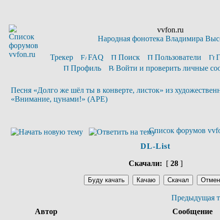
vvfon.ru
Народная фонотека Владимира Выс
Трекер
FAQ
Поиск
Пользователи
Профиль
Войти и проверить личные с
Песня «Долго же шёл ты в конверте, листок» из художествен
«Внимание, цунами!» (APE)
Список форумов vvfo
DL-List
Скачали:
[
28
]
Предыдущая т
Автор
Сообщение