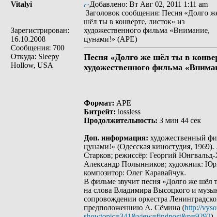
Vitalyi
Добавлено: Вт Авг 02, 2011 1:11 am
Заголовок сообщения: Песня «Долго ж
шёл ты в конверте, листок» из
Зарегистрирован:
художественного фильма «Внимание,
16.10.2008
цунами!» (APE)
Сообщения: 700
Откуда: Sleepy
Песня «Долго же шёл ты в конвер
Hollow, USA
художественного фильма «Вниман
Формат:
APE
Битрейт:
lossless
Продолжительность:
3 мин 44 сек
Доп. информация:
художественный фи
цунами!» (Одесская киностудия, 1969).
Старков; режиссёр: Георгий Юнгвальд-
Александр Полынников; художник: Юр
композитор: Олег Каравайчук.
В фильме звучит песня «Долго же шёл т
на слова Владимира Высоцкого и музы
сопровождении оркестра Ленинградск
предположеннию А. Сёмина (
http://vys
showtopic=341&view=findpost&p=9292
)