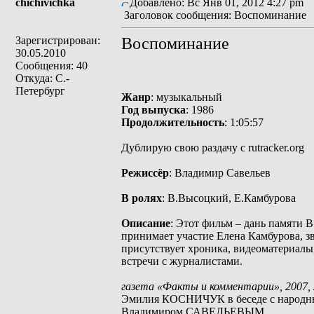
chichivichka
Добавлено: Вс Янв 01, 2012 4:27 pm
Заголовок сообщения: Воспоминание
Зарегистрирован:
Воспоминание
30.05.2010
Сообщения: 40
Откуда: С.-
Петербург
Жанр
: музыкальный
Год выпуска
: 1986
Продолжительность
: 1:05:57
Дублирую свою раздачу с rutracker.org
Режиссёр
: Владимир Савельев
В ролях
: В.Высоцкий, Е.Камбурова
Описание
: Этот фильм – дань памяти 
принимает участие Елена Камбурова, зв
присутствует хроника, видеоматериалы
встречи с журналистами.
газета «Факты и комментарии», 2007, 
Эмилия КОСНИЧУК в беседе с народн
Владимиром САВЕЛЬЕВЫМ.