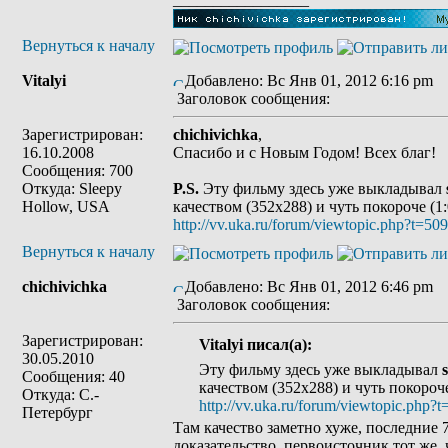
Вернуться к началу
Vitalyi
Добавлено: Вс Янв 01, 2012 6:16 pm
Заголовок сообщения:
Зарегистрирован:
chichivichka
,
16.10.2008
Спасибо и с Новым Годом! Всех благ!
Сообщения: 700
Откуда: Sleepy
P.S.
Эту фильму здесь уже выкладывал
Hollow, USA
качеством (352x288) и чуть покороче (1:
http://vv.uka.ru/forum/viewtopic.php?t=509
Вернуться к началу
chichivichka
Добавлено: Вс Янв 01, 2012 6:46 pm
Заголовок сообщения:
Зарегистрирован:
Vitalyi писал(а):
30.05.2010
Эту фильму здесь уже выкладывал
Сообщения: 40
качеством (352x288) и чуть покороче
Откуда: С.-
http://vv.uka.ru/forum/viewtopic.php?t
Петербург
Там качество заметно хуже, последние 
доказательство, первоисточник тот же,