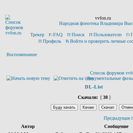
vvfon.ru
Народная фонотека Владимира Выс
Трекер
FAQ
Поиск
Пользователи
Профиль
Войти и проверить личные с
Воспоминание
Список форумов vvfo
Документальные фил
DL-List
Скачали:
[
38
]
Предыдущая т
Автор
Сообщение