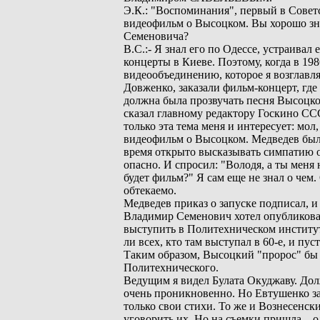
Э.К.: "Воспоминания", первый в Сове
видеофильм о Высоцком. Вы хорошо з
Семеновича?
В.С.:- Я знал его по Одессе, устраивал
концерты в Киеве. Поэтому, когда в 198
видеообъединению, которое я возглавл
Довженко, заказали фильм-концерт, где
должна была прозвучать песня Высоцког
сказал главному редактору Госкино СС
только эта тема меня и интересует: мол
видеофильм о Высоцком. Медведев был 
время открыто высказывать симпатию 
опасно. И спросил: "Володя, а ты меня
будет фильм?" Я сам еще не знал о чем.
обтекаемо.
Медведев приказ о запуске подписал, и 
Владимир Семенович хотел опубликоват
выступить в Политехническом институт
ли всех, кто там выступал в 60-е, и пус
Таким образом, Высоцкий "пророс" бы 
Политехнического.
Ведущим я видел Булата Окуджаву. До
очень проникновенно. Но Евтушенко зая
только свои стихи. То же и Вознесенск
уговорить их. Но на съемки пришла... 