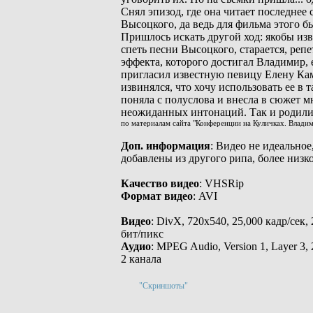
Снял эпизод, где она читает последнее
Высоцкого, да ведь для фильма этого б
Пришлось искать другой ход: якобы изв
спеть песни Высоцкого, старается, репе
эффекта, которого достигал Владимир, 
пригласил известную певицу Елену Кам
извинялся, что хочу использовать ее в т
поняла с полуслова и внесла в сюжет м
неожиданных интонаций. Так и родили
по материалам сайта "Конференции на Куличках. Влади
Доп. информация
: Видео не идеальное
добавлены из другого рипа, более низко
Качество видео
: VHSRip
Формат видео
: AVI
Видео
: DivX, 720х540, 25,000 кадр/сек,
бит/пикс
Аудио
: MPEG Audio, Version 1, Layer 3,
2 канала
"Скриншоты"
_________________