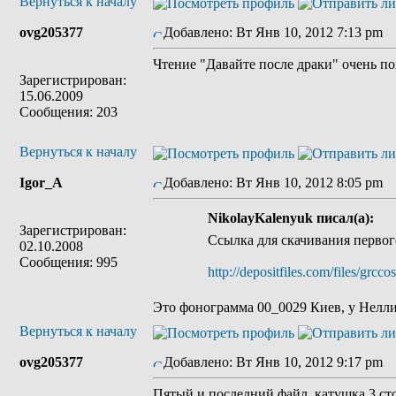
Вернуться к началу
ovg205377
Добавлено: Вт Янв 10, 2012 7:13 pm
З
Чтение "Давайте после драки" очень по
Зарегистрирован:
15.06.2009
Сообщения: 203
Вернуться к началу
Igor_A
Добавлено: Вт Янв 10, 2012 8:05 pm
З
NikolayKalenyuk писал(а):
Зарегистрирован:
Ссылка для скачивания первого
02.10.2008
Сообщения: 995
http://depositfiles.com/files/grcc
Это фонограмма 00_0029 Киев, у Нелли 
Вернуться к началу
ovg205377
Добавлено: Вт Янв 10, 2012 9:17 pm
З
Пятый и последний файл, катушка 3 ст