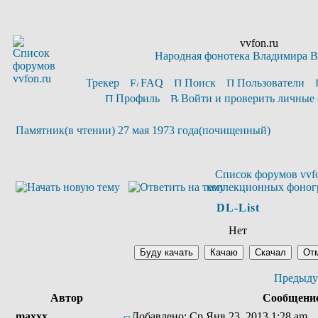
vvfon.ru
Народная фонотека Владимира 
Трекер
FAQ
Поиск
Пользователи
Профиль
Войти и проверить личные
Памятник(в чтении) 27 мая 1973 года(почищенный)
Список форумов vvfo
коллекционных фоног
DL-List
Нет
Предыду
Автор
Сообщени
maxxx
Добавлено: Ср Янв 23, 2013 1:28 am