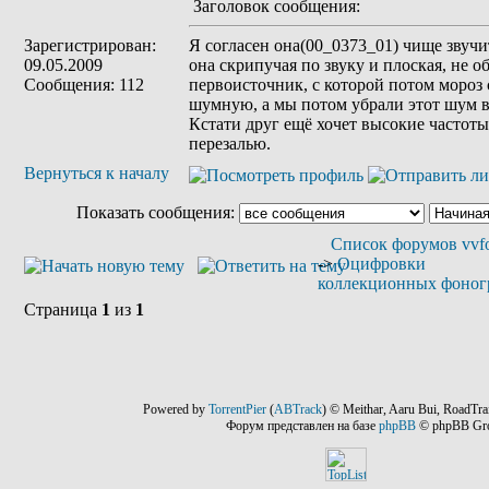
Заголовок сообщения:
Зарегистрирован:
Я согласен она(00_0373_01) чище звуч
09.05.2009
она скрипучая по звуку и плоская, не о
Сообщения: 112
первоисточник, с которой потом мороз 
шумную, а мы потом убрали этот шум в 
Кстати друг ещё хочет высокие частот
перезалью.
Вернуться к началу
Показать сообщения:
Список форумов vvfo
->
Оцифровки
коллекционных фоног
Страница
1
из
1
Powered by
TorrentPier
(
ABTrack
) © Meithar, Aaru Bui, RoadTra
Форум представлен на базе
phpBB
© phpBB Gr