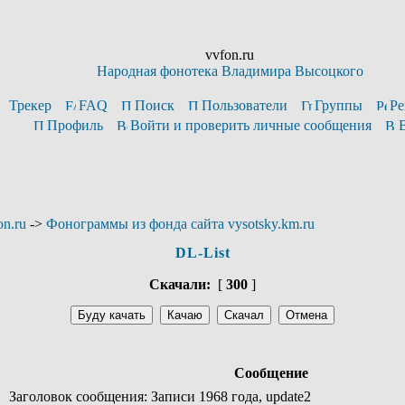
vvfon.ru
Народная фонотека Владимира Высоцкого
Трекер
FAQ
Поиск
Пользователи
Группы
Ре
Профиль
Войти и проверить личные сообщения
n.ru
->
Фонограммы из фонда сайта vysotsky.km.ru
DL-List
Скачали:
[
300
]
Сообщение
Заголовок сообщения: Записи 1968 года, update2