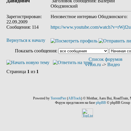
Давидович
Заголовок сообщения: Валерий
Ободзинский
Зарегистрирован:
Неизвестное интервью Ободзинского:
22.09.2009
Сообщения: 114
https://www.youtube.com/watch?v=rWjf2
Вернуться к началу
Показать сообщения:
Список форумов
vvfon.ru
->
Видео
Страница
1
из
1
Powered by
TorrentPier
(
ABTrack
) © Meithar, Aaru Bui, RoadTrain, 
Форум представлен на базе
phpBB
© phpBB Group