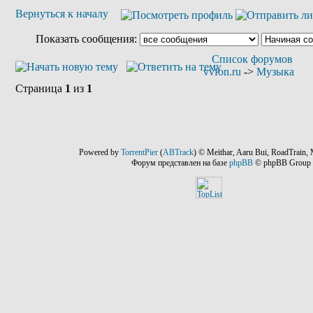
Вернуться к началу
Показать сообщения:
Список форумов
vvfon.ru
->
Музыка
Страница
1
из
1
Powered by
TorrentPier
(
ABTrack
) © Meithar, Aaru Bui, RoadTrain, 
Форум представлен на базе
phpBB
© phpBB Group