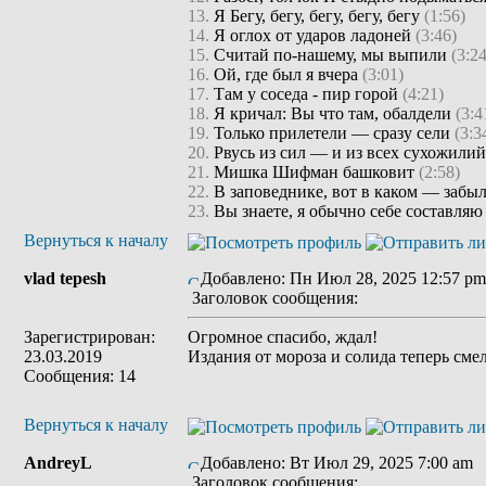
13.
Я Бегу, бегу, бегу, бегу, бегу
(1:56)
14.
Я оглох от ударов ладоней
(3:46)
15.
Считай по-нашему, мы выпили
(3:24
16.
Ой, где был я вчера
(3:01)
17.
Там у соседа - пир горой
(4:21)
18.
Я кричал: Вы что там, обалдели
(3:4
19.
Только прилетели — сразу сели
(3:3
20.
Рвусь из сил — и из всех сухожили
21.
Мишка Шифман башковит
(2:58)
22.
В заповеднике, вот в каком — забы
23.
Вы знаете, я обычно себе составля
Вернуться к началу
vlad tepesh
Добавлено: Пн Июл 28, 2025 12:57 pm
Заголовок сообщения:
Зарегистрирован:
Огромное спасибо, ждал!
23.03.2019
Издания от мороза и солида теперь сме
Сообщения: 14
Вернуться к началу
AndreyL
Добавлено: Вт Июл 29, 2025 7:00 am
Заголовок сообщения: