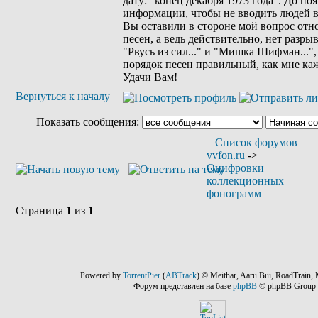
дату: "конец декабря 1973 года". До по
информации, чтобы не вводить людей в
Вы оставили в стороне мой вопрос отн
песен, а ведь действительно, нет разр
"Рвусь из сил..." и "Мишка Шифман...", 
порядок песен правильный, как мне каж
Удачи Вам!
Вернуться к началу
Показать сообщения:
Список форумов
vvfon.ru
->
Оцифровки
коллекционных
фонограмм
Страница
1
из
1
Powered by
TorrentPier
(
ABTrack
) © Meithar, Aaru Bui, RoadTrain, 
Форум представлен на базе
phpBB
© phpBB Group