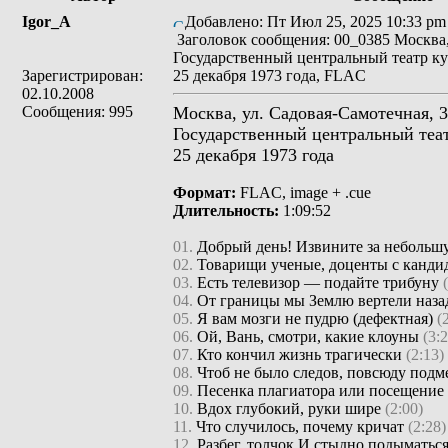
Igor_A
Добавлено: Пт Июл 25, 2025 10:33 pm
Заголовок сообщения: 00_0385 Москва
Государственный центральный театр ку
Зарегистрирован:
25 декабря 1973 года, FLAC
02.10.2008
Сообщения: 995
Москва, ул. Садовая-Самотечная, 3
Государственный центральный теа
25 декабря 1973 года
Формат:
FLAC, image + .cue
Длительность:
1:09:52
01.
Добрый день! Извините за небольш
02.
Товарищи ученые, доценты с канд
03.
Есть телевизор — подайте трибуну
04.
От границы мы Землю вертели наз
05.
Я вам мозги не пудрю (дефектная)
(
06.
Ой, Вань, смотри, какие клоуны
(3:
07.
Кто кончил жизнь трагически
(2:13)
08.
Чтоб не было следов, повсюду под
09.
Песенка плагиатора или посещени
10.
Вдох глубокий, руки шире
(2:00)
11.
Что случилось, почему кричат
(2:28)
12.
Разбег, толчок И стыдно подыматьс