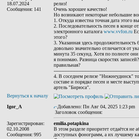
18.07.2024
релиз!
Сообщения: 141
Очень хорошее качество!
Но возникают некоторые небольшие во
1. Откуда известна точная дата этого в
2. Последовательность песен в конце от
электронного каталога
www.vvfon.ru
Ес
этого?
3. Указанная здесь продолжительность 
довольно значительно отличается от ука
минута 35 секунд. Хотя по полноте они
я понимаю. Разница скоростях записей?
правильная?
-------------------------------------------------------
4. В соседнем релизе "Нижнеудинск" то
составе и порядке песен и месте выступ
артель "Бирюса".
Вернуться к началу
Igor_A
Добавлено: Пн Авг 04, 2025 1:23 pm
Заголовок сообщения:
Зарегистрирован:
emilia.potapkina
02.10.2008
В этом разделе приоритет отдаётся не 
Сообщения: 995
доступных фонограмм, а их лучшему ка