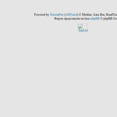
Powered by
TorrentPier
(
ABTrack
) © Meithar, Aaru Bui, RoadTra
Форум представлен на базе
phpBB
© phpBB Gr