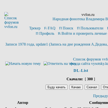
vvfon.ru
Народная фонотека Владимира 
Трекер
FAQ
Поиск
Пользователи
Профиль
Войти и проверить личные
Записи 1978 года, update1 (Запись на дне рождения А.Дедова,
Список форумов vvfo
фонда сайта vysotsky.k
DL-List
Скачали:
[
300
]
Предыду
Автор
Сообщени