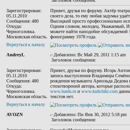
Заголовок сообщения:
Зарегистрирован:
Привет, друзья по форуму. Актёр театра
05.11.2010
своего дела, то ему любая задумка уда
Сообщения: 480
Высоцкий просто профессионально испо
Откуда:
Одним словом, молодец. Уважаемый, Иг
Черноголовка.
можете найти наподобие обсуждаемой з
Московская область.
фонограмму 1978 года.
Вернуться к началу
AndreyL
Добавлено: Вс Май 29, 2011 1:15 am
Заголовок сообщения:
Зарегистрирован:
Привет, друзья по форуму. Игорь Ант
05.11.2010
запись выступления Владимира Семёно
Сообщения: 480
рождения музыканта Арнольда Дедова в
Откуда:
стихотворений автора, которые распол
Черноголовка.
www.bards.ru
и
www.kulichiki.com
данны
Московская область.
текстов нет.
Вернуться к началу
AVOZN
Добавлено: Пн Янв 30, 2012 5:18 pm
Заголовок сообщения: