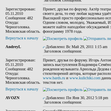
Заголовок сообщения:
Зарегистрирован:
Привет, друзья по форуму. Актёр театра
05.11.2010
своего дела, то ему любая задумка уда
Сообщения: 482
Высоцкий просто профессионально испо
Откуда:
Одним словом, молодец. Уважаемый, Иг
Черноголовка.
можете найти наподобие обсуждаемой з
Московская область.
фонограмму 1978 года.
Вернуться к началу
AndreyL
Добавлено: Вс Май 29, 2011 1:15 am
Заголовок сообщения:
Зарегистрирован:
Привет, друзья по форуму. Игорь Ант
05.11.2010
запись выступления Владимира Семёно
Сообщения: 482
рождения музыканта Арнольда Дедова в
Откуда:
стихотворений автора, которые распол
Черноголовка.
www.bards.ru
и
www.kulichiki.com
данны
Московская область.
текстов нет.
Вернуться к началу
AVOZN
Добавлено: Пн Янв 30, 2012 5:18 pm
Заголовок сообщения: