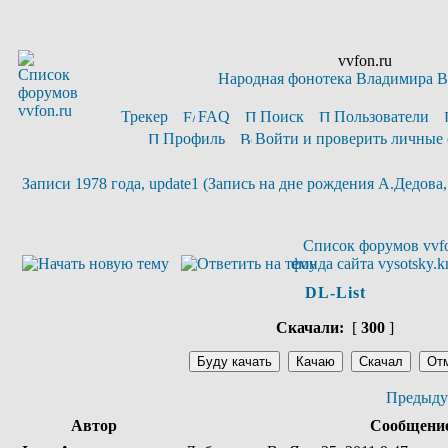
vvfon.ru
Народная фонотека Владимира 
Трекер
FAQ
Поиск
Пользователи
Профиль
Войти и проверить личные
Записи 1978 года, update1 (Запись на дне рождения А.Дедова,
Список форумов vvfo
фонда сайта vysotsky.k
DL-List
Скачали:
[
300
]
Предыду
Автор
Сообщени