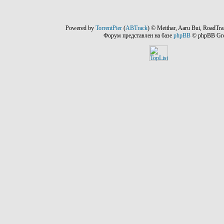
Powered by
TorrentPier
(
ABTrack
) © Meithar, Aaru Bui, RoadTra
Форум представлен на базе
phpBB
© phpBB Gr