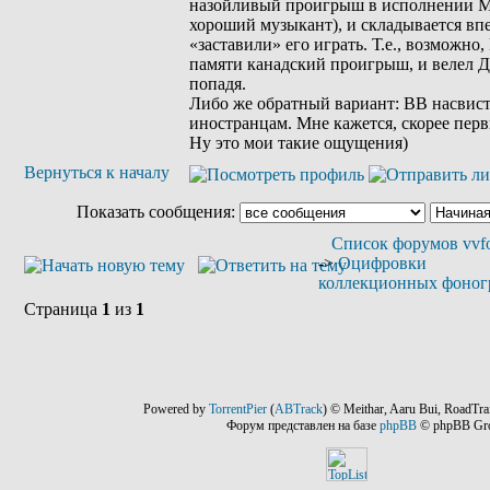
назойливый проигрыш в исполнении М
хороший музыкант), и складывается впе
«заставили» его играть. Т.е., возможно
памяти канадский проигрыш, и велел Д
попадя.
Либо же обратный вариант: ВВ насви
иностранцам. Мне кажется, скорее перв
Ну это мои такие ощущения)
Вернуться к началу
Показать сообщения:
Список форумов vvfo
->
Оцифровки
коллекционных фоног
Страница
1
из
1
Powered by
TorrentPier
(
ABTrack
) © Meithar, Aaru Bui, RoadTra
Форум представлен на базе
phpBB
© phpBB Gr