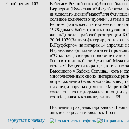
Сообщения: 163
Бабека(м.Речной вокзал)Это все было
Вернером (Вячеславом?)Гауфбергом Пыт
дня,сделать..некий"макет"для будующе
большое количество"дублей". Затем в ок
Речном"(запись,если что,имеется..но там
1978-дома у Бабека,запись под условн
жизнь",после в рабочей резиденции Б.С
20.04.1979(Записи фигурируют в колл
В.Гауфбергом на гитарах,14 апреля,и с
И,финальная(в плане записей) произошл
в"Опалихе",в второй половине не декаб
было в тот день,были Дмитрий Межеви
гитарах! Вот,если вкратце..,то так..по
Высоцкого у Бабека Серуша... хоть и са
многочисленных своих интервью,припо
встреч,конечно было много больше..,и
них пел,и пару раз..,вместе с Мариной(!
сожелел..,что не додумался ни он,ни су
гостей..,нажать клавишу"запись"!?!
Последний раз редактировалось: Leonid
am), всего редактировалось 1 раз
Вернуться к началу